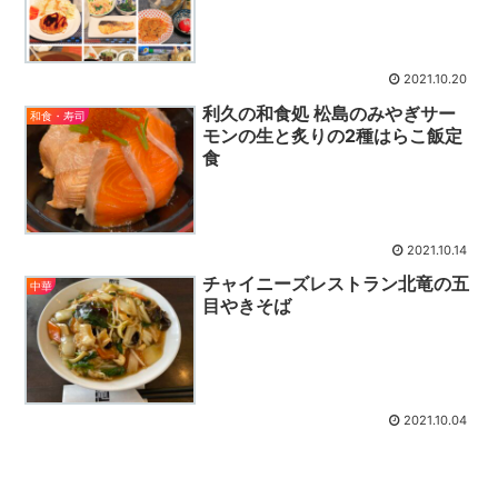
2021.10.20
利久の和食処 松島のみやぎサー
和食・寿司
モンの生と炙りの2種はらこ飯定
食
2021.10.14
チャイニーズレストラン北竜の五
中華
目やきそば
2021.10.04