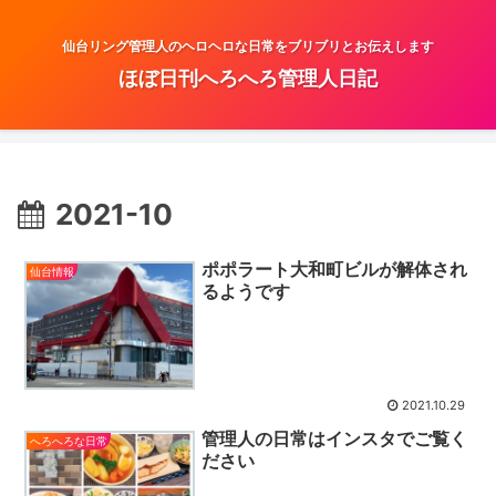
仙台リング管理人のヘロヘロな日常をブリブリとお伝えします
ほぼ日刊へろへろ管理人日記
2021-10
ポポラート大和町ビルが解体され
仙台情報
るようです
2021.10.29
管理人の日常はインスタでご覧く
へろへろな日常
ださい