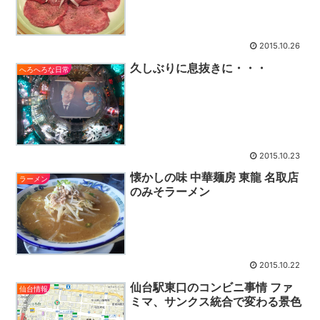
2015.10.26
久しぶりに息抜きに・・・
へろへろな日常
2015.10.23
懐かしの味 中華麺房 東龍 名取店
ラーメン
のみそラーメン
2015.10.22
仙台駅東口のコンビニ事情 ファ
仙台情報
ミマ、サンクス統合で変わる景色