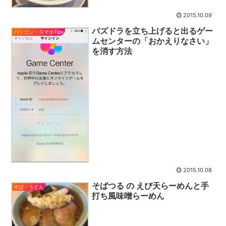
2015.10.09
パズドラを立ち上げると出るゲー
パソコン・スマホTips
ムセンターの「おかえりなさい」
を消す方法
2015.10.08
そばつる の えび天らーめんと手
そば・うどん
打ち風味噌らーめん