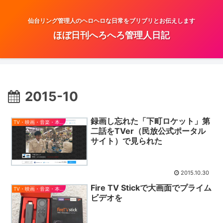
仙台リング管理人のヘロヘロな日常をブリブリとお伝えします
ほぼ日刊へろへろ管理人日記
2015-10
録画し忘れた「下町ロケット」第
TV・映画・音楽・本とか
二話をTVer（民放公式ポータル
サイト）で見られた
2015.10.30
Fire TV Stickで大画面でプライム
TV・映画・音楽・本とか
ビデオを