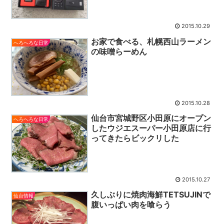
2015.10.29
お家で食べる、札幌西山ラーメン
へろへろな日常
の味噌らーめん
2015.10.28
仙台市宮城野区小田原にオープン
へろへろな日常
したウジエスーパー小田原店に行
ってきたらビックリした
2015.10.27
久しぶりに焼肉海鮮TETSUJINで
仙台情報
腹いっぱい肉を喰らう