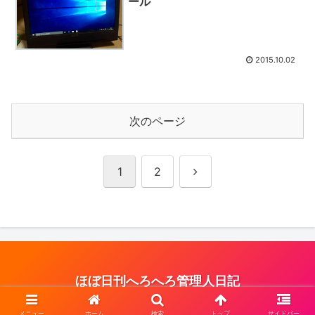
ール
2015.10.02
次のページ
次
1
2
へ
ほぼ日刊へろへろ管理人日記
© 2005 ほぼ日刊へろへろ管理人日記.
メニュー
ホーム
検索
トップ
サイドバー