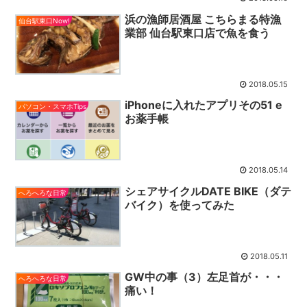
浜の漁師居酒屋 こちらまる特漁
仙台駅東口Now!
業部 仙台駅東口店で魚を食う
2018.05.15
iPhoneに入れたアプリその51 e
パソコン・スマホTips
お薬手帳
2018.05.14
シェアサイクルDATE BIKE（ダテ
へろへろな日常
バイク）を使ってみた
2018.05.11
GW中の事（3）左足首が・・・
へろへろな日常
痛い！