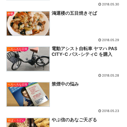
2018.05.30
鴻運楼の五目焼きそば
中華
2018.05.29
電動アシスト自転車 ヤマハ PAS
へろへろな日常
CITY-C パス-シティC を購入
2018.05.28
禁煙中の悩み
へろへろな日常
2018.05.23
やぶ信のあなご天ざる
そば・うどん