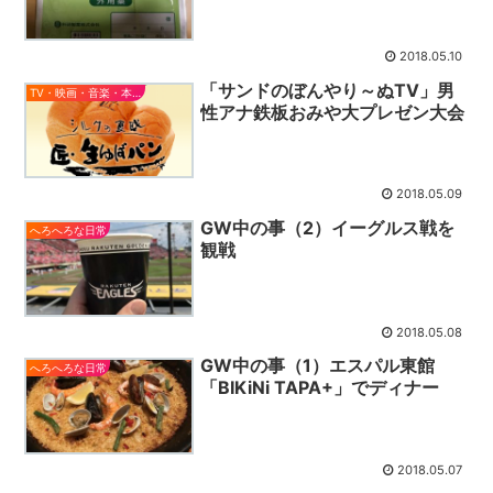
2018.05.10
「サンドのぼんやり～ぬTV」男
TV・映画・音楽・本とか
性アナ鉄板おみや大プレゼン大会
2018.05.09
GW中の事（2）イーグルス戦を
へろへろな日常
観戦
2018.05.08
GW中の事（1）エスパル東館
へろへろな日常
「BIKiNi TAPA+」でディナー
2018.05.07