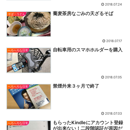
2018.07.24
蕎麦茶房なごみの天ざるそば
そば・うどん
2018.07.17
自転車用のスマホホルダーを購入
へろへろな日常
2018.07.05
禁煙外来３ヶ月で終了
へろへろな日常
2018.07.03
もらったKindleにアカウント登録
へろへろな日常
が出来ない！二段階認証が原因だ