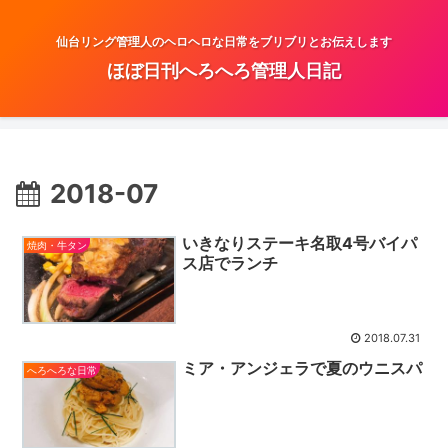
仙台リング管理人のヘロヘロな日常をブリブリとお伝えします
ほぼ日刊へろへろ管理人日記
2018-07
いきなりステーキ名取4号バイパ
焼肉・牛タン
ス店でランチ
2018.07.31
ミア・アンジェラで夏のウニスパ
へろへろな日常