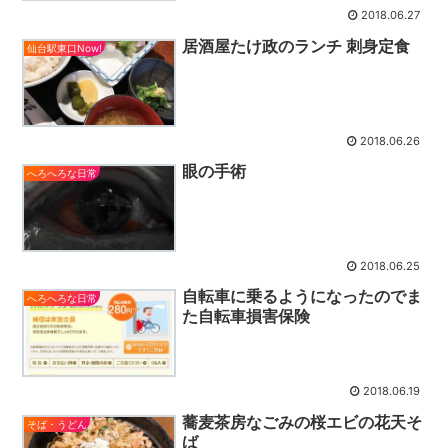
2018.06.27
居酒屋たけ政のランチ 刺身定食
仙台駅東口Now!
2018.06.26
眼の手術
へろへろな日常
2018.06.25
自転車に乗るようになったのでま
へろへろな日常
た自転車損害保険
2018.06.19
蕎麦茶房なごみの桜エビの花天そ
そば・うどん
ば