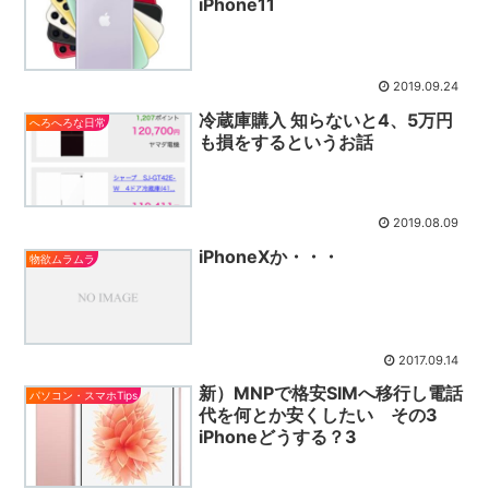
iPhone11
2019.09.24
冷蔵庫購入 知らないと4、5万円
へろへろな日常
も損をするというお話
2019.08.09
iPhoneXか・・・
物欲ムラムラ
2017.09.14
新）MNPで格安SIMへ移行し電話
パソコン・スマホTips
代を何とか安くしたい その3
iPhoneどうする？3