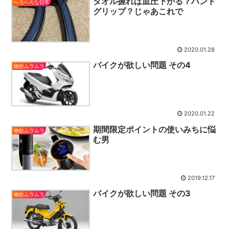
タオル握れば血圧下がる？ハンド
へろへろな日常
グリップ？じゃあこれで
2020.01.28
バイクが欲しい問題 その4
物欲ムラムラ
2020.01.22
期間限定ポイントの使いみちに悩
物欲ムラムラ
む男
2019.12.17
バイクが欲しい問題 その3
物欲ムラムラ