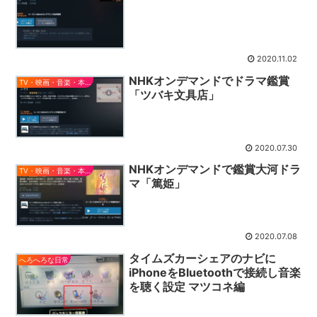
2020.11.02
NHKオンデマンドでドラマ鑑賞
TV・映画・音楽・本とか
「ツバキ文具店」
2020.07.30
NHKオンデマンドで鑑賞大河ドラ
TV・映画・音楽・本とか
マ「篤姫」
2020.07.08
タイムズカーシェアのナビに
へろへろな日常
iPhoneをBluetoothで接続し音楽
を聴く設定 マツコネ編