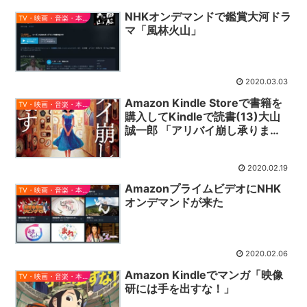
NHKオンデマンドで鑑賞大河ドラ
TV・映画・音楽・本とか
マ「風林火山」
2020.03.03
Amazon Kindle Storeで書籍を
TV・映画・音楽・本とか
購入してKindleで読書(13)大山
誠一郎 「アリバイ崩し承りま
す」
2020.02.19
AmazonプライムビデオにNHK
TV・映画・音楽・本とか
オンデマンドが来た
2020.02.06
Amazon Kindleでマンガ「映像
TV・映画・音楽・本とか
研には手を出すな！」