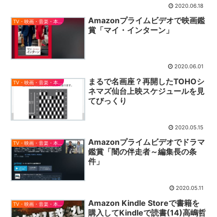
2020.06.18
Amazonプライムビデオで映画鑑
TV・映画・音楽・本とか
賞「マイ・インターン」
2020.06.01
まるで名画座？再開したTOHOシ
TV・映画・音楽・本とか
ネマズ仙台上映スケジュールを見
てびっくり
2020.05.15
Amazonプライムビデオでドラマ
TV・映画・音楽・本とか
鑑賞「闇の伴走者～編集長の条
件」
2020.05.11
Amazon Kindle Storeで書籍を
TV・映画・音楽・本とか
購入してKindleで読書(14)高嶋哲