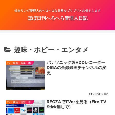
仙台リング管理人のヘロヘロな日常をブリブリとお伝えします
ほぼ日刊へろへろ管理人日記
趣味・ホビー・エンタメ
パナソニック製HDDレコーダー
TV・映画・音楽・本とか
DIGAの全録録画チャンネルの変
更
2023.12.02
REGZAでTVerを見る（Fire TV
TV・映画・音楽・本とか
Stick無しで）