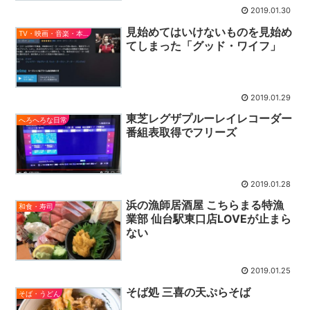
2019.01.30
見始めてはいけないものを見始め
TV・映画・音楽・本とか
てしまった「グッド・ワイフ」
2019.01.29
東芝レグザプルーレイレコーダー
へろへろな日常
番組表取得でフリーズ
2019.01.28
浜の漁師居酒屋 こちらまる特漁
和食・寿司
業部 仙台駅東口店LOVEが止まら
ない
2019.01.25
そば処 三喜の天ぷらそば
そば・うどん