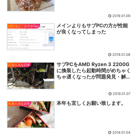
2019.01.09
メインよりもサブPCの方が性能
パソコン・スマホTips
が良くなってしまった
2019.01.08
サブPCをAMD Ryzen 3 2200G
へろへろな日常
に換装したら起動時間がめちゃく
ちゃ遅くなったが問題発見・解決
後激速に
2019.01.07
本年も宜しくお願い致します。
へろへろな日常
2019.01.04