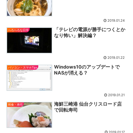
2019.01.24
「テレビの電源が勝手につくとか
へろへろな日常
なり怖い」解決編？
2019.01.22
Windows10のアップデートで
パソコン・スマホTips
NASが消える？
2019.01.21
海鮮三崎港 仙台クリスロード店
和食・寿司
で回転寿司
2019.01.17