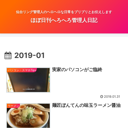
仙台リング管理人のヘロヘロな日常をブリブリとお伝えします
ほぼ日刊へろへろ管理人日記
2019-01
実家のパソコンがご臨終
パソコン・スマホTips
2019.01.31
麺匠ぼんてんの味玉ラーメン醤油
ラーメン