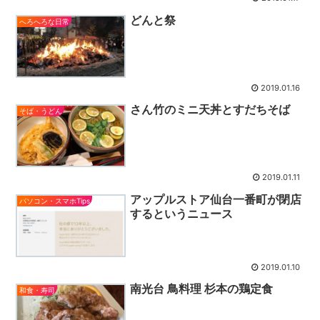
どんと祭
へろへろな日常
2019.01.16
さん竹のミニ天丼とすだちそば
そば・うどん
2019.01.11
アップルストア仙台一番町が閉店
パソコン・スマホTips
するというニュース
2019.01.10
南光台 鳥料理 杉本の鶏定食
和食・寿司