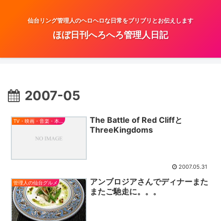
仙台リング管理人のヘロヘロな日常をブリブリとお伝えします
ほぼ日刊へろへろ管理人日記
2007-05
The Battle of Red Cliffと
TV・映画・音楽・本とか
ThreeKingdoms
2007.05.31
アンブロジアさんでディナーまた
管理人の仙台グルメ
またご馳走に。。。