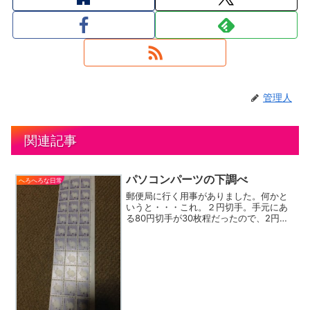
管理人
関連記事
パソコンパーツの下調べ
へろへろな日常
郵便局に行く用事がありました。何かと
いうと・・・これ。２円切手。手元にあ
る80円切手が30枚程だったので、2円切
手も30枚買ってきました。この枚数で60
円です。当たり前だけどｗ帰り道に、パ
ソコンショップに寄ってパーツの下調べ
もしてきました。...