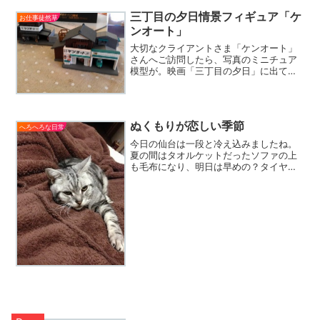
三丁目の夕日情景フィギュア「ケ
お仕事徒然草
ンオート」
大切なクライアントさま「ケンオート」
さんへご訪問したら、写真のミニチュア
模型が。映画「三丁目の夕日」に出てく
る鈴木オートの模型をちょっと改造し
て、看板を「ケンオート」と書き換えた
ものでした。お客様からわざわざプレゼ
ントされたとこの事。お客様...
ぬくもりが恋しい季節
へろへろな日常
今日の仙台は一段と冷え込みましたね。
夏の間はタオルケットだったソファの上
も毛布になり、明日は早めの？タイヤ交
換に行って来る予定です。我が家の愛猫
ペコちゃんも、ぬくもりが恋しくなって
きたのか、こっちに来いとウルサイ(笑)
猫の習性なのでしょうが...