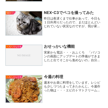
NEX-C3でペコを撮ってみた
NEX-C3
昨日は夜遅くまで仕事があって、今日も
１日外周りだったので、まだほとんどい
じれていない状況なのですが、我が家の
愛猫ペコを撮ってみた写真がこれ。今ま
でピントをあわせるのが難しかったペコ
の顔にもちゃんとピントが合っていて、
背景はしっかりボケてます...
おせっかいな機能
へろへろな日常
実家から電話・・・おふくろ 「パソコ
ンの画面にアップデートの準備ができま
したと出てそこから進めないの」自分
「何のアップデートなん？」おふくろ
「え？なにも書いてないけど」自分
「なんかやばいソフトなんじゃない？」
おふくろ 「分からない」自...
今週の料理
へろへろな日常
週末やお昼に料理をしています。レシピ
も少しづつたまってきたかんじ。今週作
った物は・・・エビのトマトクリームパ
スタテレビで見たレシピを自分なりにア
レンジ。結構本格的な味になりました。(
ﾟДﾟ)ｸﾞﾗｯﾁｪチキン南蛮タルタルソースこ
ちらはクッ...