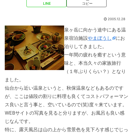
LINE
コピー
2005.12.28
泉ヶ岳に向かう途中にある温
泉宿泊施設
やまぼうし
にお
泊りしてきました。
一年間の疲れを癒すという意
味と、本当久々の家族旅行
（１年ぶりくらい？）となり
ました。
仙台から近い温泉というと、秋保温泉などもあるのです
が、ここは値段の割りに料理も良くてコストパフォーマン
ス良いと言う事と、空いているので(笑)度々来ています。
WEBサイトの写真を見ると分りますが、お風呂も良い感
じなんです。
特に、露天風呂は山の上から雪景色を見下ろす感じでじっ