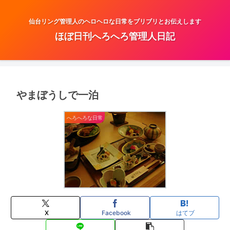
仙台リング管理人のヘロヘロな日常をブリブリとお伝えします
ほぼ日刊へろへろ管理人日記
やまぼうしで一泊
へろへろな日常
X
Facebook
はてブ