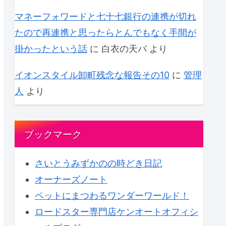
マネーフォワードと七十七銀行の連携が切れ
たので再連携と思ったらとんでもなく手間が
掛かったという話
に
白衣の天パ
より
イオンスタイル卸町残念な報告その10
に
管理
人
より
ブックマーク
さいとうみずかのの時どき日記
オーナーズノート
ペットにまつわるワンダーワールド！
ロードスター専門店ケンオートオフィシ