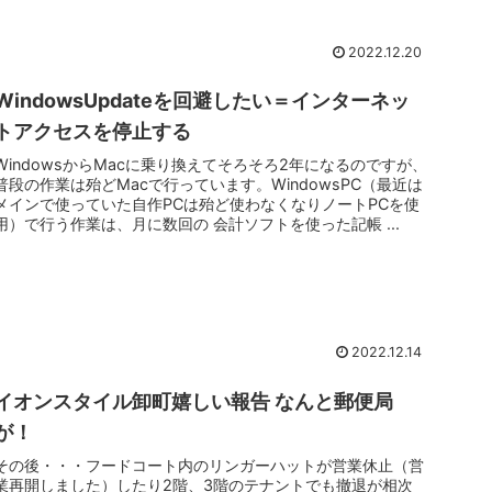
2022.12.20
WindowsUpdateを回避したい＝インターネッ
トアクセスを停止する
WindowsからMacに乗り換えてそろそろ2年になるのですが、
普段の作業は殆どMacで行っています。WindowsPC（最近は
メインで使っていた自作PCは殆ど使わなくなりノートPCを使
用）で行う作業は、月に数回の 会計ソフトを使った記帳 ...
2022.12.14
イオンスタイル卸町嬉しい報告 なんと郵便局
が！
その後・・・フードコート内のリンガーハットが営業休止（営
業再開しました）したり2階、3階のテナントでも撤退が相次