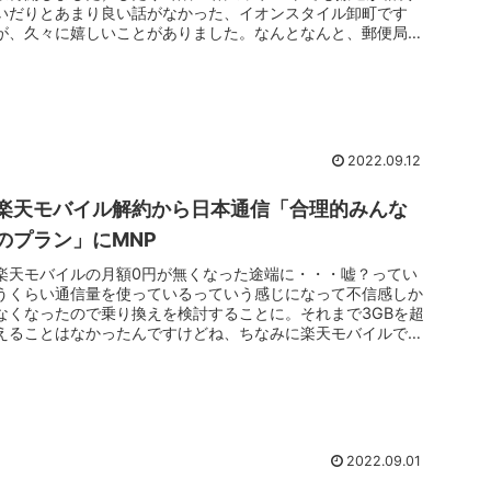
いだりとあまり良い話がなかった、イオンスタイル卸町です
が、久々に嬉しいことがありました。なんとなんと、郵便局が
出来る！！場所は、...
2022.09.12
楽天モバイル解約から日本通信「合理的みんな
のプラン」にMNP
楽天モバイルの月額0円が無くなった途端に・・・嘘？ってい
うくらい通信量を使っているっていう感じになって不信感しか
なくなったので乗り換えを検討することに。それまで3GBを超
えることはなかったんですけどね、ちなみに楽天モバイルでは
3GBを超えて...
2022.09.01