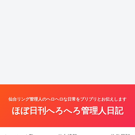
仙台リング管理人のヘロヘロな日常をブリブリとお伝えします
ほぼ日刊へろへろ管理人日記