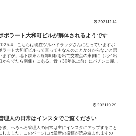
2021.12.14
ポポラート大和町ビルが解体されるようです
2025.4 こちらは現在ツルハドラッグさんになっていますポ
ポラート大和町ビルって言ってもなんのことか分からないと思
いますが。地下鉄東西線卸町駅を出て交差点の東側に（北-1出
口からでたら南側）にある、昔（30年以上前）にパチンコ屋
（ゴールド...
2021.10.29
管理人の日常はインスタでご覧ください
今後、へろへろ管理人の日常は主にインスタにアップすること
にしました。このページには最新の投稿が読み込まれますの