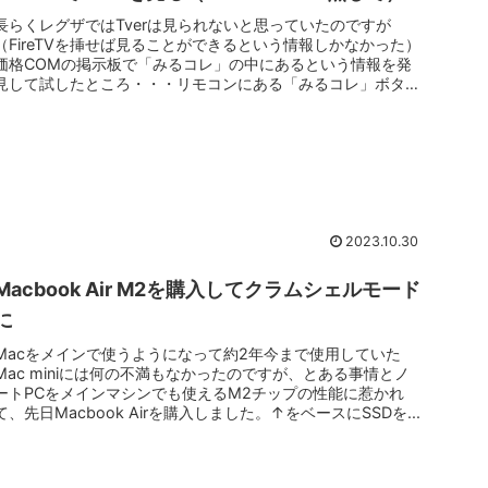
長らくレグザではTverは見られないと思っていたのですが
（FireTVを挿せば見ることができるという情報しかなかった）
価格COMの掲示板で「みるコレ」の中にあるという情報を発
見して試したところ・・・リモコンにある「みるコレ」ボタン
を押してみ...
2023.10.30
Macbook Air M2を購入してクラムシェルモード
に
Macをメインで使うようになって約2年今まで使用していた
Mac miniには何の不満もなかったのですが、とある事情とノ
ートPCをメインマシンでも使えるM2チップの性能に惹かれ
て、先日Macbook Airを購入しました。↑をベースにSSDを...