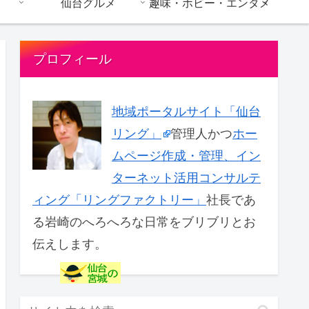
仙台グルメ
趣味・ホビー・エンタメ
プロフィール
地域ポータルサイト「仙台
リング」
管理人かつ
ホー
ムページ作成・管理、イン
ターネット活用コンサルテ
ィング「リングファクトリー」
社長であ
る岩崎のへろへろな日常をブリブリとお
伝えします。