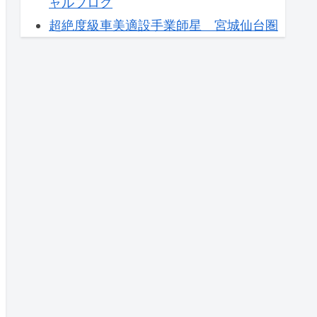
ャルブログ
超絶度級車美適設手業師星 宮城仙台圏