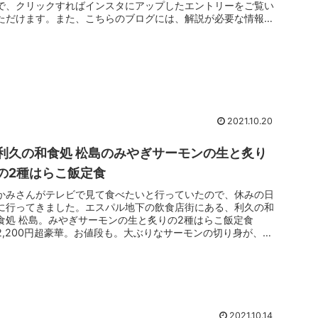
で、クリックすればインスタにアップしたエントリーをご覧い
ただけます。また、こちらのブログには、解説が必要な情報記
事などを必要ができ...
2021.10.20
利久の和食処 松島のみやぎサーモンの生と炙り
の2種はらこ飯定食
かみさんがテレビで見て食べたいと行っていたので、休みの日
に行ってきました。エスパル地下の飲食店街にある、利久の和
食処 松島。みやぎサーモンの生と炙りの2種はらこ飯定食
2,200円超豪華。お値段も。大ぶりなサーモンの切り身が、生
と炙りで8切...
2021.10.14