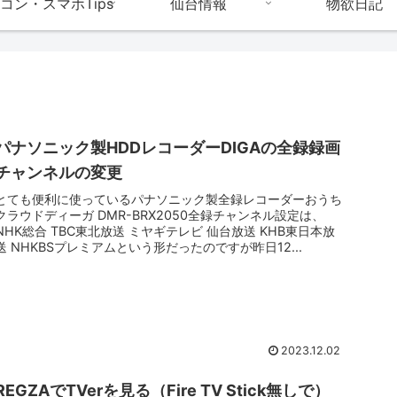
コン・スマホTips
仙台情報
物欲日記
パナソニック製HDDレコーダーDIGAの全録録画
チャンネルの変更
とても便利に使っているパナソニック製全録レコーダーおうち
クラウドディーガ DMR-BRX2050全録チャンネル設定は、
NHK総合 TBC東北放送 ミヤギテレビ 仙台放送 KHB東日本放
送 NHKBSプレミアムという形だったのですが昨日12...
2023.12.02
REGZAでTVerを見る（Fire TV Stick無しで）