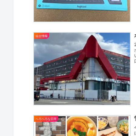
仙台情報
へろへろな日常