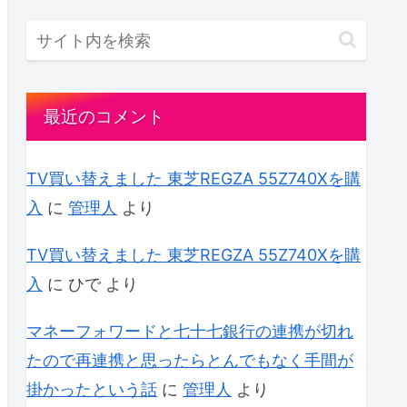
最近のコメント
TV買い替えました 東芝REGZA 55Z740Xを購
入
に
管理人
より
TV買い替えました 東芝REGZA 55Z740Xを購
入
に
ひで
より
マネーフォワードと七十七銀行の連携が切れ
たので再連携と思ったらとんでもなく手間が
掛かったという話
に
管理人
より