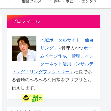
仙台グルメ
趣味・ホビー・エンタメ
プロフィール
地域ポータルサイト「仙台
リング」
管理人かつ
ホー
ムページ作成・管理、イン
ターネット活用コンサルテ
ィング「リングファクトリー」
社長であ
る岩崎のへろへろな日常をブリブリとお
伝えします。