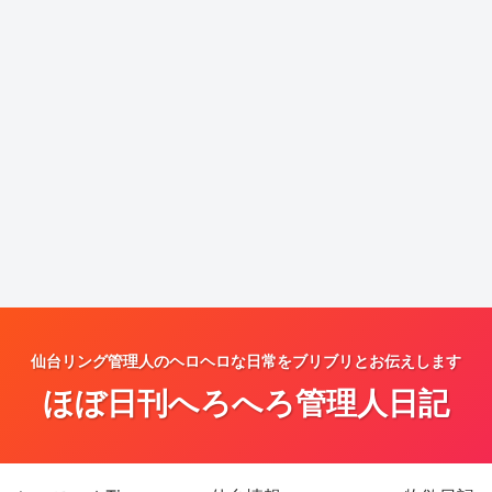
仙台リング管理人のヘロヘロな日常をブリブリとお伝えします
ほぼ日刊へろへろ管理人日記