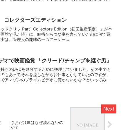
１ コレクターズエディション
リフ Part1 Collectors Edition（初回生産限定）」が本
映画館で見た時）に、結構辛らつな事を言っていたのに何で買
実は、管理人の趣味の一つアーケー...
ビデオで映画鑑賞 「クリード/チャンプを継ぐ男」
持ちのDVDを処分するために整理していました。その中でも
ものもあってそれを流しながらお仕事とかしていたのですが、
れでアマゾンのプライムビデオに何かないかな？といってみた
敗
さおだけ屋はなぜ潰れないの
か？