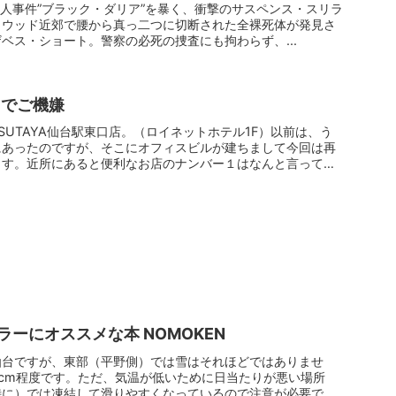
奇殺人事件”ブラック・ダリア”を暴く、衝撃のサスペンス・スリラ
。ハリウッド近郊で腰から真っ二つに切断された全裸死体が発見さ
ベス・ショート。警察の必死の捜査にも拘わらず、...
ラでご機嫌
SUTAYA仙台駅東口店。（ロイネットホテル1F）以前は、う
にあったのですが、そこにオフィスビルが建ちまして今回は再
ます。近所にあると便利なお店のナンバー１はなんと言って
ーにオススメな本 NOMOKEN
仙台ですが、東部（平野側）では雪はそれほどではありませ
2cm程度です。ただ、気温が低いために日当たりが悪い場所
特に）では凍結して滑りやすくなっているので注意が必要で