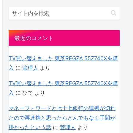
最近のコメント
TV買い替えました 東芝REGZA 55Z740Xを購
入
に
管理人
より
TV買い替えました 東芝REGZA 55Z740Xを購
入
に
ひで
より
マネーフォワードと七十七銀行の連携が切れ
たので再連携と思ったらとんでもなく手間が
掛かったという話
に
管理人
より