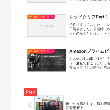
す。寒い...
レッドクリフPart
TV・映画・音楽・本とか
予約注文しておいた、「レッドク
日届きました。公開時（
ったのか？というと・・・
Amazonプライム
TV・映画・音楽・本とか
お盆休み中の事ですが、手
う一度見ておこうという
夜ゆっくりした時間に流
ら、...
田中粘投報われず。観戦連
記録更新中