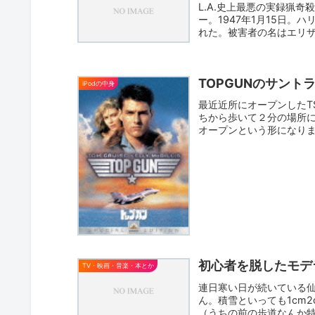
L.A.史上最悪の実録猟
ー。1947年1月15日
れた。被害者の名はエリザ
TOPGUNのサント
iPodの中身
最近近所にオープンしたT
ちから歩いて２分の場所
オープンという形になり
も...
初心者を脱したモデラ
TV・映画・音楽・本とか
連日寒い日が続いている
ん。積雪といっても1cm
（うちの前の歩道なんか