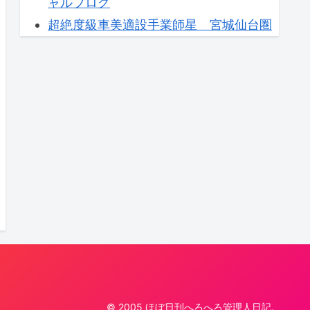
ャルブログ
超絶度級車美適設手業師星 宮城仙台圏
© 2005 ほぼ日刊へろへろ管理人日記.