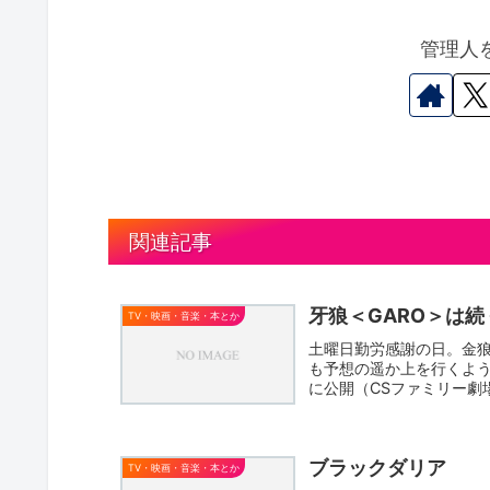
管理人
関連記事
牙狼＜GARO＞は
TV・映画・音楽・本とか
土曜日勤労感謝の日。金
も予想の遥か上を行くよう
に公開（CSファミリー劇
ブラックダリア
TV・映画・音楽・本とか