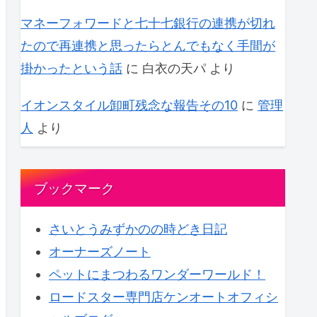
マネーフォワードと七十七銀行の連携が切れ
たので再連携と思ったらとんでもなく手間が
掛かったという話
に
白衣の天パ
より
イオンスタイル卸町残念な報告その10
に
管理
人
より
ブックマーク
さいとうみずかのの時どき日記
オーナーズノート
ペットにまつわるワンダーワールド！
ロードスター専門店ケンオートオフィシ