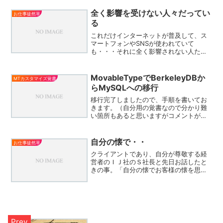
うかという感じですので、これを参加人
数分コピーして製本...
全く影響を受けない人々だってい
お仕事徒然草
る
これだけインターネットが普及して、ス
マートフォンやSNSが使われていて
も・・・それに全く影響されない人たち
も沢山いるのですよね。では、そういう
人たちがどういうところで情報を得て、
それを元にして色々な事を判断している
MovableTypeでBerkeleyDBか
MTカスタマイズ覚書
のかという事を考えていくと...
らMySQLへの移行
移行完了しましたので、手順を書いてお
きます。（自分用の覚書なので分かり難
い箇所もあると思いますがコメントがあ
りましたら出来るだけお答えします）1.
MySQLのデータベースをPHP My Admin
を使い新規作成ユーザーとパスワードを
自分の懐で・・
お仕事徒然草
控えて...
クライアントであり、自分が尊敬する経
営者のＩＪ社のＳ社長と先日お話したと
きの事。「自分の懐でお客様の懐を思っ
てはいけない」という話になった。ここ
でいう「自分の懐」とは、自分の価値観
と言い換えても良い。つまり、「この商
品は高い」とか、「この商...