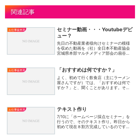
関連記事
セミナー動画・・・Youtubeデビ
お仕事徒然草
ュー？
先日の不動産業者様向けセミナーの模様
を収めた動画を（社）全日本不動産協会
宮城県本部マルチメディア部会の扇谷様
がYouTubeにアップロードして下さいま
したので、ご紹介したいと思います。通
常自分が講師として行うセミナーは、約
「おすすめは何ですか？」
お仕事徒然草
３時間なのですが今...
よく、初めて行く飲食店（主にラーメン
屋さんですが）では、「おすすめは何で
すか？」と、聞くことがあります。その
時に、「うちの店の一押しは、＊＊で
す」と、ハッキリ答えてくれるお店が好
きだったりします。逆に、「全部おすす
めですよ」という返事を聞く...
テキスト作り
お仕事徒然草
7/10に「ホームページ採点セミナー」を
行うので、そのテキスト作り。昨日から
初めて現在８割方完成しているのです
が、すでに７０ページ近い量になりまし
た。この調子だと100ページを越えるかど