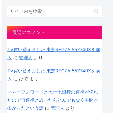
最近のコメント
TV買い替えました 東芝REGZA 55Z740Xを購
入
に
管理人
より
TV買い替えました 東芝REGZA 55Z740Xを購
入
に
ひで
より
マネーフォワードと七十七銀行の連携が切れ
たので再連携と思ったらとんでもなく手間が
掛かったという話
に
管理人
より