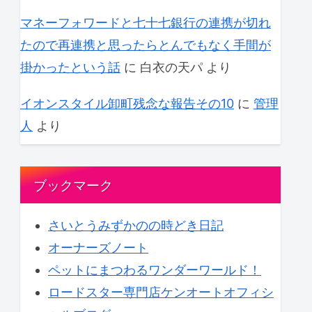
マネーフォワードと七十七銀行の連携が切れ
たので再連携と思ったらとんでもなく手間が
掛かったという話
に
白衣の天パ
より
イオンスタイル卸町残念な報告その10
に
管理
人
より
ブックマーク
さいとうみずかのの時どき日記
オーナーズノート
ペットにまつわるワンダーワールド！
ロードスター専門店ケンオートオフィシ