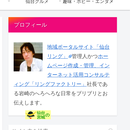
仙台グルメ
趣味・ホビー・エンタメ
プロフィール
地域ポータルサイト「仙台
リング」
管理人かつ
ホー
ムページ作成・管理、イン
ターネット活用コンサルテ
ィング「リングファクトリー」
社長であ
る岩崎のへろへろな日常をブリブリとお
伝えします。