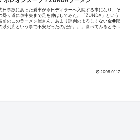
ナポレオンスープ？ZUNDAラーメン
先日事故にあった愛車が今日ディラーへ入院する事になり、そ
の帰り道に泉中央まで足を伸ばしてみた。「ZUNDA」という
名前のこのラーメン屋さん、あまり評判のよろしくない金●郎
の系列店という事で不安だったのだが。。。食べてみるとそれ
ほど悪くなかっ...
2005.01.17