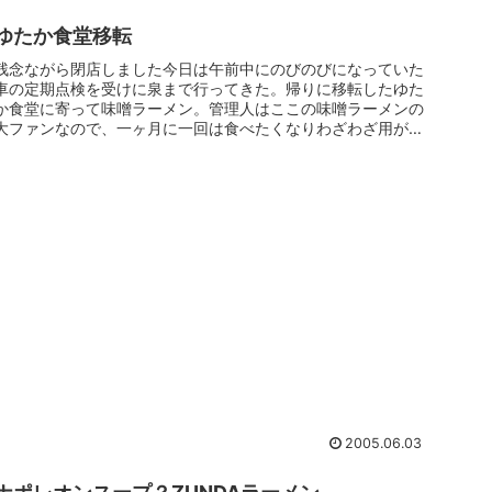
ゆたか食堂移転
残念ながら閉店しました今日は午前中にのびのびになっていた
車の定期点検を受けに泉まで行ってきた。帰りに移転したゆた
か食堂に寄って味噌ラーメン。管理人はここの味噌ラーメンの
大ファンなので、一ヶ月に一回は食べたくなりわざわざ用が無
くても行っていた...
2005.06.03