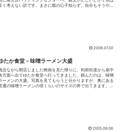
全く考えない訳です。まさに親の心子知らず。自分もそうやっ
て親に迷惑をかけ...
2008.07.30
ゆたか食堂－味噌ラーメン大盛
残念ながら閉店しました映画を見た帰りに、利府街道から泉中
央方面へ出てゆたか食堂へ行ってきました。頼んだのは、味噌
ラーメンの大盛。写真を見てもらうと分かりますが、奥にある
普通の味噌ラーメンの倍くらいのサイズの丼で出てきます。麺
の量もおよそ倍の...
2005.09.06