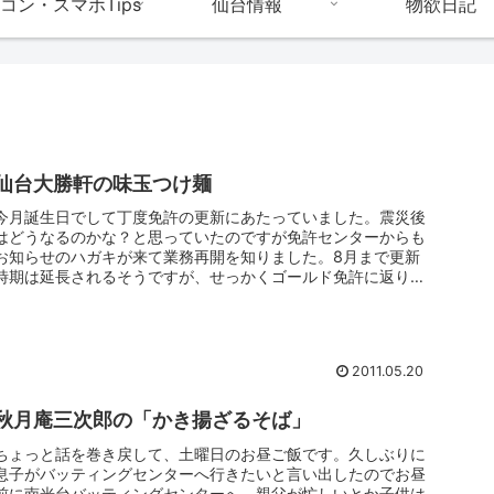
コン・スマホTips
仙台情報
物欲日記
仙台大勝軒の味玉つけ麺
今月誕生日でして丁度免許の更新にあたっていました。震災後
はどうなるのかな？と思っていたのですが免許センターからも
お知らせのハガキが来て業務再開を知りました。8月まで更新
時期は延長されるそうですが、せっかくゴールド免許に返り咲
いたので早めに行...
2011.05.20
秋月庵三次郎の「かき揚ざるそば」
ちょっと話を巻き戻して、土曜日のお昼ご飯です。久しぶりに
息子がバッティングセンターへ行きたいと言い出したのでお昼
前に南光台バッティングセンターへ。親父が忙しいとか子供は