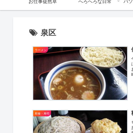
お仕事徒然草
へろへろな日常
パソ
泉区
ラーメン
和食・寿司