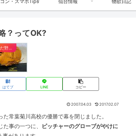
コン・スマホTips
仙台情報
物欲日記
略？ってOK?
野球だ野球！
はてブ
LINE
コピー
2007.04.03
2017.02.07
った常葉菊川高校の優勝で幕を閉じました。
じた事の一つに、
ピッチャーのグローブがやけに
う事があります。