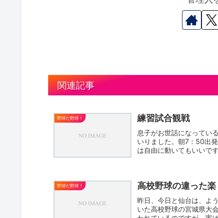
関連記事
練習試合観戦
野球だ野球！
息子がお世話になってい
いりました。朝7：50出
は自由に動いてもいいで
が...
高校野球の違った楽
野球だ野球！
昨日、今日と仙台は、よ
いた高校野球の宮城県大
われているのですが、実