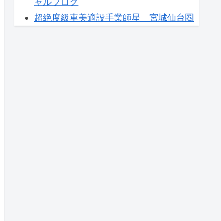
ャルブログ
超絶度級車美適設手業師星 宮城仙台圏