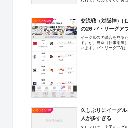
した。...
交流戦（対阪神）はス
へろへろな日常
の26 パ・リーグア
イーグルスの試合を見る
す。が、自室（仕事部屋）
います。パ・リーグTVは
マ...
久しぶりにイーグル
へろへろな日常
人が多すぎる
久しぶりに、楽天イーグ