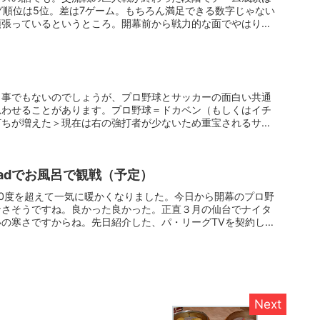
ーグ順位は5位。差は7ゲーム。もちろん満足できる数字じゃない
頑張っているというところ。開幕前から戦力的な面でやはり
う事でもないのでしょうが、プロ野球とサッカーの面白い共通
思わせることがあります。プロ野球＝ドカベン（もしくはイチ
打ちが増えた＞現在は右の強打者が少ないため重宝されるサッ
adでお風呂で観戦（予定）
0度を超えて一気に暖かくなりました。今日から開幕のプロ野
なさそうですね。良かった良かった。正直３月の仙台でナイタ
の寒さですからね。先日紹介した、パ・リーグTVを契約し、