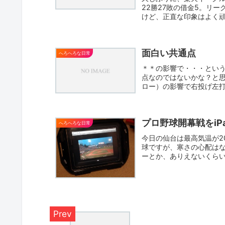
22勝27敗の借金5。リ
けど、正直な印象はよく
不...
面白い共通点
へろへろな日常
＊＊の影響で・・・とい
点なのではないかな？と
ロー）の影響で右投げ左
カー＝...
プロ野球開幕戦をiP
へろへろな日常
今日の仙台は最高気温が2
球ですが、寒さの心配は
ーとか、ありえないくらい
i...