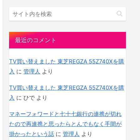
最近のコメント
TV買い替えました 東芝REGZA 55Z740Xを購
入
に
管理人
より
TV買い替えました 東芝REGZA 55Z740Xを購
入
に
ひで
より
マネーフォワードと七十七銀行の連携が切れ
たので再連携と思ったらとんでもなく手間が
掛かったという話
に
管理人
より