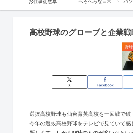
お仕事徒然草
へろへろな日常
パソ
高校野球のグローブと企業戦
X
Facebook
選抜高校野球も仙台育英高校を一回戦で破
今年の選抜高校野球をテレビで見ていて感
新しくて、しかもM社のものが多い
なとい