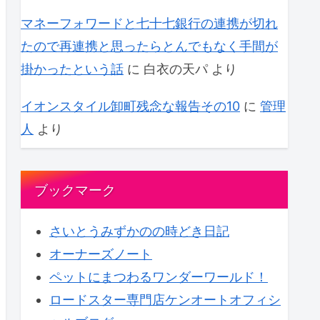
マネーフォワードと七十七銀行の連携が切れ
たので再連携と思ったらとんでもなく手間が
掛かったという話
に
白衣の天パ
より
イオンスタイル卸町残念な報告その10
に
管理
人
より
ブックマーク
さいとうみずかのの時どき日記
オーナーズノート
ペットにまつわるワンダーワールド！
ロードスター専門店ケンオートオフィシ