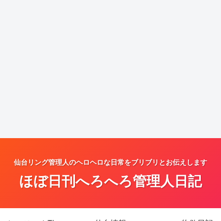
仙台リング管理人のヘロヘロな日常をブリブリとお伝えします
ほぼ日刊へろへろ管理人日記