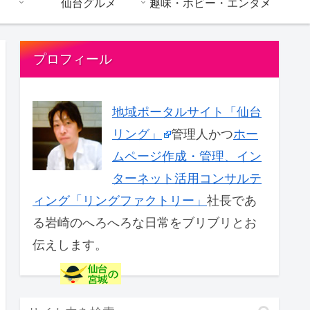
仙台グルメ
趣味・ホビー・エンタメ
プロフィール
地域ポータルサイト「仙台
リング」
管理人かつ
ホー
ムページ作成・管理、イン
ターネット活用コンサルテ
ィング「リングファクトリー」
社長であ
る岩崎のへろへろな日常をブリブリとお
伝えします。