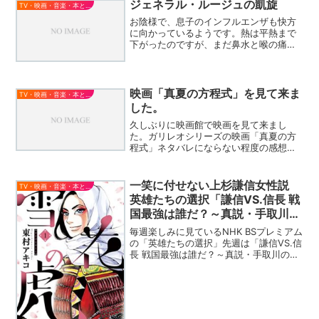
ジェネラル・ルージュの凱旋
ではお正月にスペシャル番...
TV・映画・音楽・本とか
お陰様で、息子のインフルエンザも快方
に向かっているようです。熱は平熱まで
下がったのですが、まだ鼻水と喉の痛み
があるようで、本調子とはいかないみた
いですが。。普段は野球部の朝練がある
ため、かみさんも朝はかなり早起きなの
で夜にお酒も飲めないので...
映画「真夏の方程式」を見て来ま
TV・映画・音楽・本とか
した。
久しぶりに映画館で映画を見て来まし
た。ガリレオシリーズの映画「真夏の方
程式」ネタバレにならない程度の感想で
すが・・・ガリレオシリーズとしてはこ
の作品は異色作なのではないでしょう
か。謎とき？的な部分に、湯川が登場す
一笑に付せない上杉謙信女性説
TV・映画・音楽・本とか
るべきような要素はあまり感じ...
英雄たちの選択「謙信VS.信長 戦
国最強は誰だ？～真説・手取川の
戦い～」を見て
毎週楽しみに見ているNHK BSプレミアム
の「英雄たちの選択」先週は「謙信VS.信
長 戦国最強は誰だ？～真説・手取川の戦
い～」（再放送）でした。この中で、上
杉謙信の性格について、出演者で認知神
経科学者の中野信子さんが「（謙信は）
男性だったに...