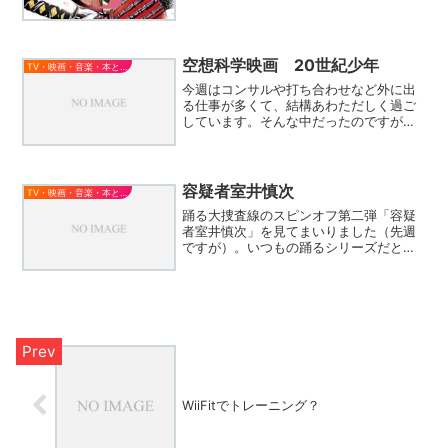
空想科学映画 20世紀少年
TV・映画・音楽・本とか
今週はコンサルや打ち合わせなど外に出
る仕事が多くて、結構あわただしく過ご
しています。そんな中だったのですが、
昨日だけポッカリ予定が無かったので、
長町のMOVIX仙台で映画「20世紀少年」
を見に行ってきました。前回は映画化が
決まった際に原作マ...
容疑者室井慎次
TV・映画・音楽・本とか
踊る大捜査線のスピンオフ第二弾「容疑
者室井慎次」を見てまいりました（先週
ですが）。いつもの踊るシリーズだと思
って見に行くと肩透かしをくらいます。
以下ネタバレちと含みがち。。。
WiiFitでトレーニング？