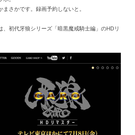
かまさかです。録画予約しないと。
は、初代牙狼シリーズ「暗黒魔戒騎士編」のHDリ