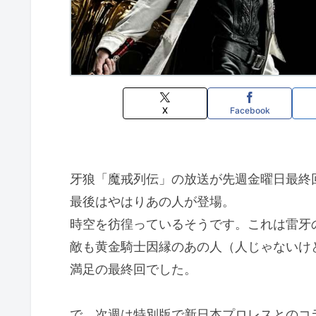
X
Facebook
牙狼「魔戒列伝」の放送が先週金曜日最終
最後はやはりあの人が登場。
時空を彷徨っているそうです。これは雷牙
敵も黄金騎士因縁のあの人（人じゃないけ
満足の最終回でした。
で、次週は特別版で新日本プロレスとのコ