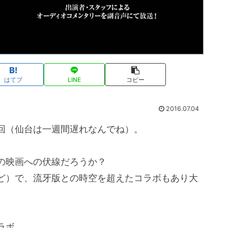
はてブ
LINE
コピー
2016.07.04
回（仙台は一週間遅れなんでね）。
の映画への伏線だろうか？
ど）で、流牙版との時空を超えたコラボもあり大
ラボ。