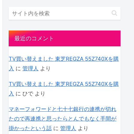
最近のコメント
TV買い替えました 東芝REGZA 55Z740Xを購
入
に
管理人
より
TV買い替えました 東芝REGZA 55Z740Xを購
入
に
ひで
より
マネーフォワードと七十七銀行の連携が切れ
たので再連携と思ったらとんでもなく手間が
掛かったという話
に
管理人
より