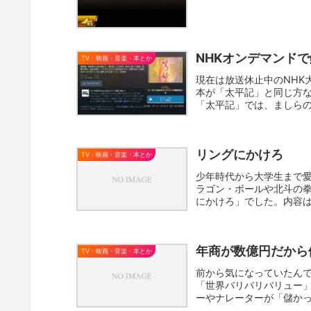
NHKオンデマンド
TV・映画・音楽・本とか
現在は放送休止中のNHK
本が「太平記」と同じ方
「太平記」では、ましら
近の大...
リングにかけろ
TV・映画・音楽・本とか
少年時代から大学生まで
ラゴン・ボールや北斗の
にかけろ」でした。内容
後期に...
年商が数億円だから
TV・映画・音楽・本とか
前から気になっていたん
「世界バリバリバリュー
ーやナレーターが「儲か
っとつ...