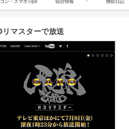
コン・スマホTips
仙台情報
物欲日記
Dリマスターで放送