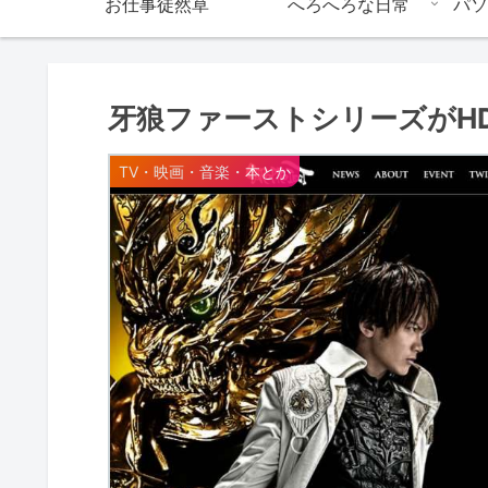
お仕事徒然草
へろへろな日常
パソ
牙狼ファーストシリーズがH
TV・映画・音楽・本とか