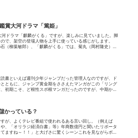
で鑑賞大河ドラマ「篤姫」
大河ドラマ「麒麟がくる」ですが、楽しみに見ていました。脚
なので、架空の登場人物を上手に使っている感じがします。
の石（柳葉敏郎）、「麒麟がくる」では、菊丸（岡村隆史）最
愛読書といえば週刊少年ジャンプだった管理人なのですが、ド
拳とともに、ジャンプ黄金期をささえたマンガがこの「リング
は、初期こそ、ど根性スポ根マンガだったのですが、中期から
儲かっている？
ですが、よくテレビ番組で使われるある言い回し。（例えば
」や、「オリラジ経済白書」等）年商数億円と聞いたリポータ
ってますね～！！」と大げさに驚くシーンこれを見ながらボソ