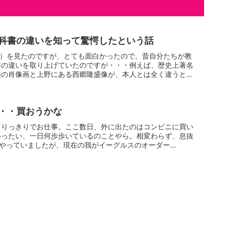
科書の違いを知って驚愕したという話
ま）を見たのですが、とても面白かったので。昔自分たちが教
書の違いを取り上げていたのですが・・・例えば、歴史上著名
盛の肖像画と上野にある西郷隆盛像が、本人とは全く違うとい
・・買おうかな
もりっきりでお仕事。ここ数日、外に出たのはコンビニに買い
いったい、一日何歩歩いているのことやら。相変わらず、息抜
をやっていましたが、現在の我がイーグルスのオーダー