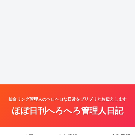
仙台リング管理人のヘロヘロな日常をブリブリとお伝えします
ほぼ日刊へろへろ管理人日記