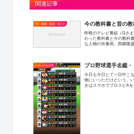
関連記事
今の教科書と昔の教
TV・映画・音楽・本とか
昨晩のテレビ番組（Qさ
わった教科書と今の教科
な人物の肖像画。西郷隆
う事は...
プロ野球選手名鑑・
へろへろな日常
今日も今日とて一日中こ
物にいっただけという。
きはスマホでプロスピA
は・・・こん...