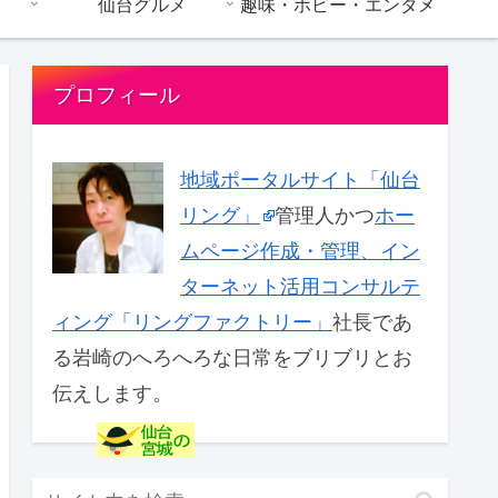
仙台グルメ
趣味・ホビー・エンタメ
プロフィール
地域ポータルサイト「仙台
リング」
管理人かつ
ホー
ムページ作成・管理、イン
ターネット活用コンサルテ
ィング「リングファクトリー」
社長であ
る岩崎のへろへろな日常をブリブリとお
伝えします。