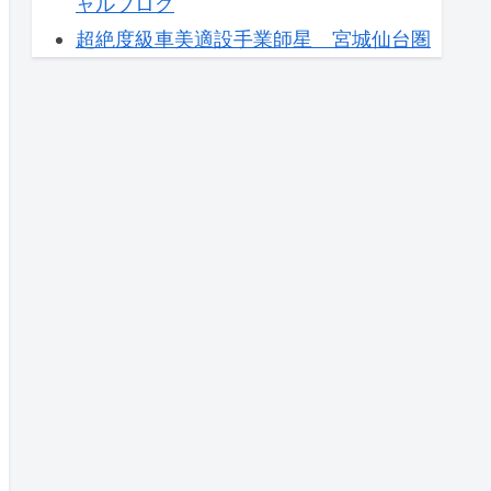
ャルブログ
超絶度級車美適設手業師星 宮城仙台圏