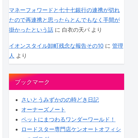
マネーフォワードと七十七銀行の連携が切れ
たので再連携と思ったらとんでもなく手間が
掛かったという話
に
白衣の天パ
より
イオンスタイル卸町残念な報告その10
に
管理
人
より
ブックマーク
さいとうみずかのの時どき日記
オーナーズノート
ペットにまつわるワンダーワールド！
ロードスター専門店ケンオートオフィシ