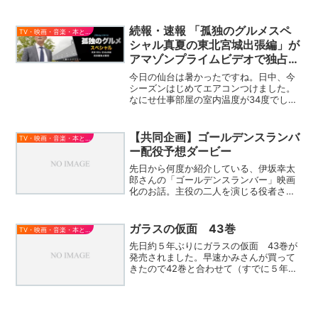
広の輪ゴムをネジとドライバーの間に入
れて回せば・・・おー！！これは凄
い！！この技を知っていれば、...
続報・速報 「孤独のグルメスペ
TV・映画・音楽・本とか
シャル真夏の東北宮城出張編」が
アマゾンプライムビデオで独占配
信
今日の仙台は暑かったですね。日中、今
シーズンはじめてエアコンつけました。
なにせ仕事部屋の室内温度が34度でした
ので。さすがに命の危険が・・・ｗさて
昨日お伝えした、「孤独のグルメスペシ
ャル真夏の東北宮城出張編」ですが、
【共同企画】ゴールデンスランバ
TV・映画・音楽・本とか
Amazonのプライブビ...
ー配役予想ダービー
先日から何度か紹介している、伊坂幸太
郎さんの「ゴールデンスランバー」映画
化のお話。主役の二人を演じる役者さん
が発表になり、自分が勝手にこの人しか
いない！と思っていた人は見事はずれま
した(笑)そんな話で、「教師のひとりご
ガラスの仮面 43巻
TV・映画・音楽・本とか
と」のroseteaさ...
先日約５年ぶりにガラスの仮面 43巻が
発売されました。早速かみさんが買って
きたので42巻と合わせて（すでに５年前
なので記憶が無い)読んだところの感
想・・・５年もかけるなよ(笑)なんで
も、雑誌連載時の原稿を全面的に見直し
て書き直すらしいです。...