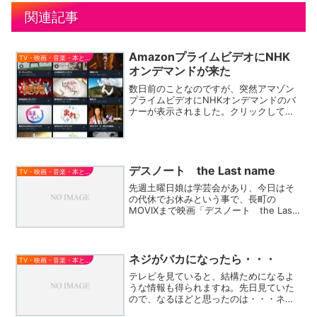
関連記事
AmazonプライムビデオにNHK
TV・映画・音楽・本とか
オンデマンドが来た
数日前のことなのですが、突然アマゾン
プライムビデオにNHKオンデマンドのバ
ナーが表示されました。クリックしてみ
ると月額990円ということは、NHKオン
デマンドを公式から申し込んだときと同
じ料金。但し、アプリはアマゾンの方が
出来は良さそう。内...
デスノート the Last name
TV・映画・音楽・本とか
先週土曜日娘は学芸会があり、今日はそ
の代休でお休みという事で、長町の
MOVIXまで映画「デスノート the Last
name」を見に行ってきました。（息子は
先週友達と一緒に見に行った）テレビで
前編は見ていたので、原作を読んでいる
管理人は、...
ネジがバカになったら・・・
TV・映画・音楽・本とか
テレビを見ていると、結構ためになるよ
うな情報も得られますね。先日見ていた
ので、なるほどと思ったのは・・・ネジ
山が潰れて（なめて）しまった時には幅