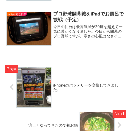
プロ野球開幕戦をiPadでお風呂で
へろへろな日常
観戦（予定）
今日の仙台は最高気温が20度を超えて一
気に暖かくなりました。今日から開幕の
プロ野球ですが、寒さの心配はなさそう
ですね。良かった良かった。正直３月の
仙台でナイターとか、ありえないくらい
の寒さですからね。先日紹介した、パ・
リーグTVを契約し、i...
iPhoneのバッテリーを交換してきまし
た。
涼しくなってきたので初お鍋