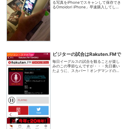
る写真をiPhoneでスキャンして保存でき
るOmoidori iPhone」早速購入してしま
いました。何よりも、かみさんが大乗り
気で。光熱費などを支払っている、Y!カ
ードで溜まったTポイントを全て使って
ヤ...
ビジターの試合はRakuten.FMで
パソコン・スマホTips
毎日イーグルスの試合を観ることが楽し
みのこの季節なんですが・・・先日書い
たように、スカパー！オンデマンドのサ
ービスが改悪されて同時に視聴できる端
末は1台だけとなってしまいました。かみ
さんがお風呂の時は、iPad miniでスカパ
ー！オンデマ...