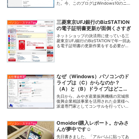
た。今、このブログはWindows10のニュ
ーマシンから投稿しています。僕が
Windowsのセッティングで最初にするこ
とは、データの保存先を起動ドライブ（C
三菱東京UFJ銀行のBizSTATION
ドライブ）か...
パソコン・スマホTips
の電子証明書更新が面倒くさすぎ
ネットショップの決済用に使っている三
菱東京UFJ銀行のBizSTATIONで年一回あ
る電子証明書の更新作業をする必要があ
ったためです。BizSTATIONはガチガチの
セキュリティーが特徴なんで、パスワー
ドを数回間違えただけでもロックがかか
っ...
なぜ（Windows）パソコンのド
お仕事徒然草
ライブは（C）からなのか？
（A）と（B）ドライブはどこ
に？
先日から、みやぎ産業振興機構の宮城県
復興企業相談事業を活用された企業様へ
派遣専門家としてコンサルを行っていま
す。詳しくは上記のリンクを見ていただ
きたいのですが、目的は東日本大震災か
らの復興を図ろうとする中小企業者が取
Omoidori購入レポート。かみさ
パソコン・スマホTips
組む一連の経営課題に対し...
んが夢中です☺
先日書きました、「アルバムに貼ってあ