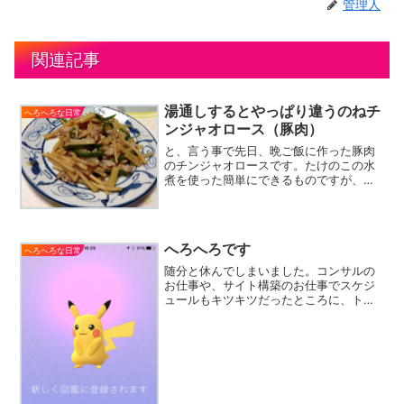
管理人
関連記事
湯通しするとやっぱり違うのねチ
へろへろな日常
ンジャオロース（豚肉）
と、言う事で先日、晩ご飯に作った豚肉
のチンジャオロースです。たけのこの水
煮を使った簡単にできるものですが、ち
ょっと工夫してみたのが、ジャガイモを
入れてシャキシャキ感を出したところ
と、材料を湯通しした事。中華料理だと
煮たり炒めたりする前に湯通...
へろへろです
へろへろな日常
随分と休んでしまいました。コンサルの
お仕事や、サイト構築のお仕事でスケジ
ュールもキツキツだったところに、トラ
ブルが発生してしまい、精魂尽き果てる
手前。トラブルですが、不正侵入とサイ
ト改ざんです。自分が管理するサイトで
は無くて、スペースだけ貸...