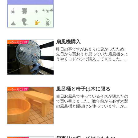
扇風機購入
へろへろな日常
昨日の事ですがあまりに暑かったため、
先日から買おうと思っていた扇風機をよ
うやくヨドバシで購入してきました。
18cmファンのクリップ型扇風機です。場
所をとらないし、お客さんが来たときは
ミーティングテーブルの前に（ちょうど
机がある）に止めて動か...
風呂桶と椅子は木に限る
へろへろな日常
先日お風呂で使っているイスが壊れたの
で買い替えました。数年前から必ず木製
の風呂桶と腰掛けを使っています。かみ
さんからは、「木の桶は高いから安い
（プラスチック製）のにしようか？」と
言われたのですが、こればかりは自分が
譲れない。お風呂のトビラを...