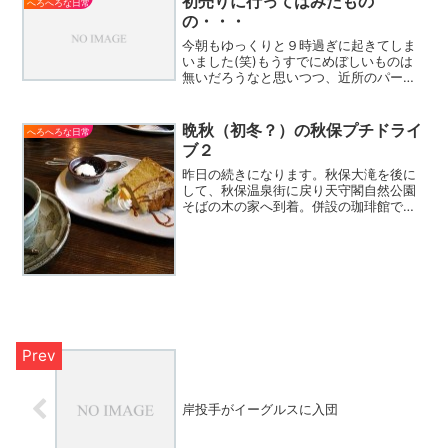
初売りに行ってはみたもの
へろへろな日常
の・・・
今朝もゆっくりと９時過ぎに起きてしま
いました(笑)もうすでにめぼしいものは
無いだろうなと思いつつ、近所のパーツ
ショップ３軒を回るも物欲をそそられる
ものは無し。ＰＣ不調もまたサブとメイ
ンを入れ替えることでお茶を濁して、今
晩秋（初冬？）の秋保プチドライ
へろへろな日常
年発売されるであろうW...
ブ２
昨日の続きになります。秋保大滝を後に
して、秋保温泉街に戻り天守閣自然公園
そばの木の家へ到着。併設の珈琲館で写
真のケーキとコーヒーのセットを頂きま
した。ケーキはシフォンケーキ。小皿に
入っているのはコーヒーゼリーです。普
段はあまりケーキなど食べ...
岸投手がイーグルスに入団