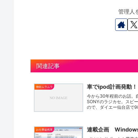
管理人
関連記事
車でipod計画発動！
物欲ムラムラ
今から30年程前のお話。
SONYのラジカセ。スピ
ので、ダイエー仙台店で9
連載企画 Windo
お仕事徒然草