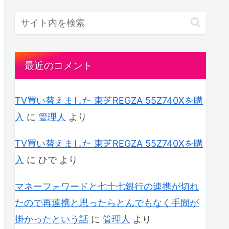
最近のコメント
TV買い替えました 東芝REGZA 55Z740Xを購
入
に
管理人
より
TV買い替えました 東芝REGZA 55Z740Xを購
入
に
ひで
より
マネーフォワードと七十七銀行の連携が切れ
たので再連携と思ったらとんでもなく手間が
掛かったという話
に
管理人
より