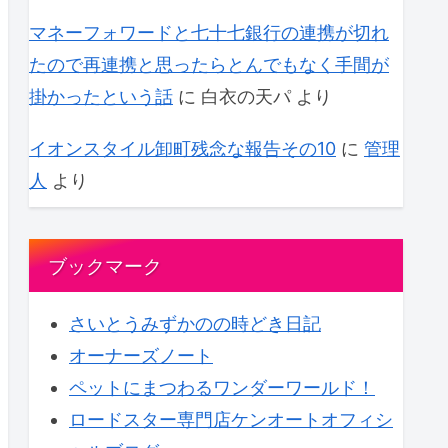
マネーフォワードと七十七銀行の連携が切れ
たので再連携と思ったらとんでもなく手間が
掛かったという話
に
白衣の天パ
より
イオンスタイル卸町残念な報告その10
に
管理
人
より
ブックマーク
さいとうみずかのの時どき日記
オーナーズノート
ペットにまつわるワンダーワールド！
ロードスター専門店ケンオートオフィシ