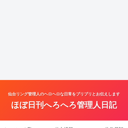
仙台リング管理人のヘロヘロな日常をブリブリとお伝えします
ほぼ日刊へろへろ管理人日記