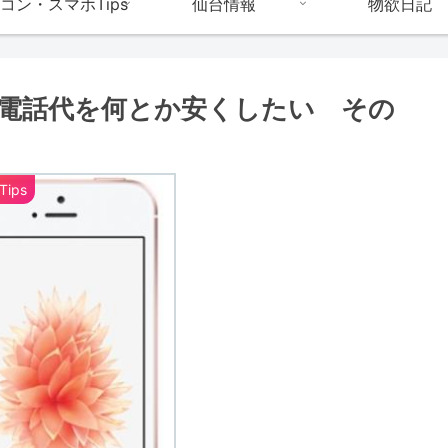
コン・スマホTips
仙台情報
物欲日記
し電話代を何とか安くしたい その
ips