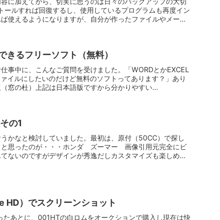
内容に加えてから、切実に思うのは日々のバックアップの大切
ンストールすれば回復するし、使用しているプログラムも再度イン
れば使えるようになりますが、自分が作ったファイルやメー
成できるフリーソフト（無料）
仕事中に、こんなご質問を受けました。「WORDとかEXCEL
ファイルにしたいのだけど無料のソフトってあります？」あり
本語版（窓の杜）上記は日本語版ですから分かりやすい...
その1
うかなと検討していました。最初は、原付（50CC）で探し
？と思ったのが・・・ホンダ ズーマー 画像引用元完全にビ
んてないのですがデザインが秀逸だしカスタマイズも楽しめそ
sire HD）でスクリーンショット
あったあとに、001HTの白ロムをオークションで購入し現在は快