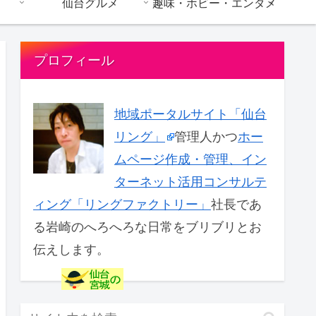
仙台グルメ
趣味・ホビー・エンタメ
プロフィール
地域ポータルサイト「仙台
リング」
管理人かつ
ホー
ムページ作成・管理、イン
ターネット活用コンサルテ
ィング「リングファクトリー」
社長であ
る岩崎のへろへろな日常をブリブリとお
伝えします。