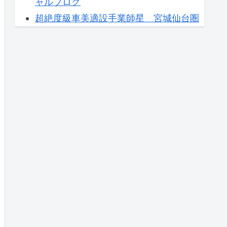
ャルブログ
超絶度級車美適設手業師星 宮城仙台圏