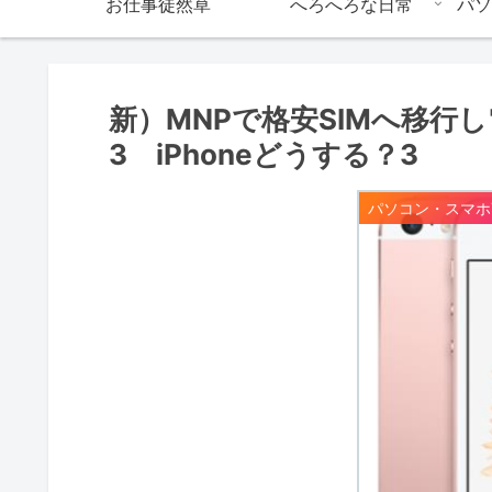
お仕事徒然草
へろへろな日常
パソ
新）MNPで格安SIMへ移行
3 iPhoneどうする？3
パソコン・スマホT