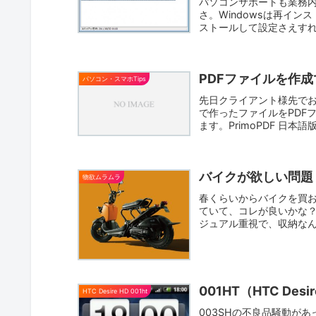
パソコンサポートも業務
さ。Windowsは再イ
ストールして設定さえす
ル...
PDFファイルを作
パソコン・スマホTips
先日クライアント様先でお
で作ったファイルをPDF
ます。PrimoPDF 日
バイクが欲しい問題 
物欲ムラムラ
春くらいからバイクを買お
ていて、コレが良いかな
ジュアル重視で、収納な
うだ...
001HT（HTC De
HTC Desire HD 001ht
003SHの不良品騒動が