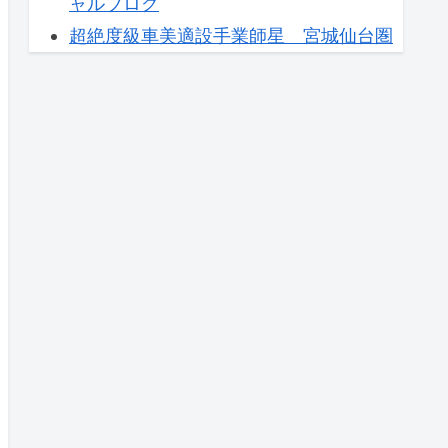
ャルブログ
超絶度級車美適設手業師星 宮城仙台圏