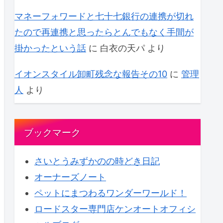
マネーフォワードと七十七銀行の連携が切れ
たので再連携と思ったらとんでもなく手間が
掛かったという話
に
白衣の天パ
より
イオンスタイル卸町残念な報告その10
に
管理
人
より
ブックマーク
さいとうみずかのの時どき日記
オーナーズノート
ペットにまつわるワンダーワールド！
ロードスター専門店ケンオートオフィシ