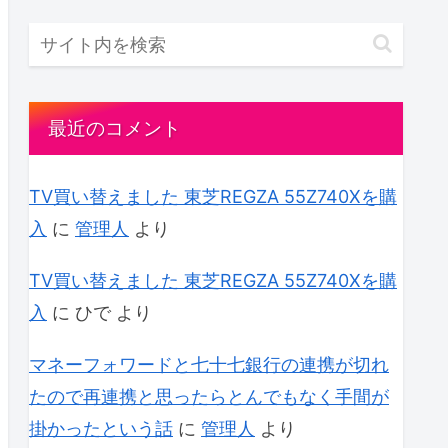
最近のコメント
TV買い替えました 東芝REGZA 55Z740Xを購
入
に
管理人
より
TV買い替えました 東芝REGZA 55Z740Xを購
入
に
ひで
より
マネーフォワードと七十七銀行の連携が切れ
たので再連携と思ったらとんでもなく手間が
掛かったという話
に
管理人
より