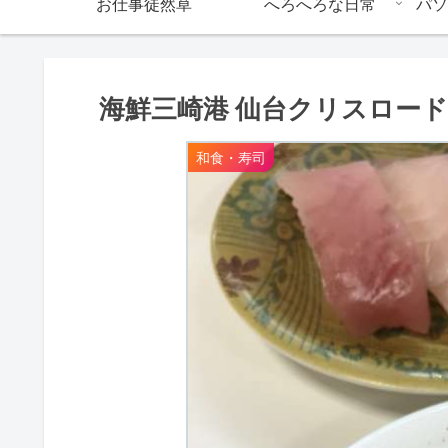
お仕事徒然草
へろへろな日常
パソ
海鮮三崎港 仙台クリスロー
和食・寿司