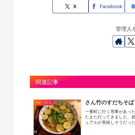
X
Facebook
管理人
関連記事
さん竹のすだちそば
そば・うどん
一番町に行く用事があっ
たまた行ってきました。
ュアルが美味しそうだっ
が、結果...