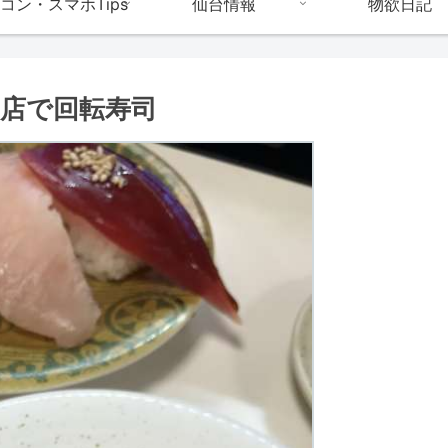
コン・スマホTips
仙台情報
物欲日記
ド店で回転寿司