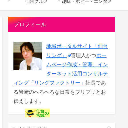
仙台グルメ
趣味・ホビー・エンタメ
プロフィール
地域ポータルサイト「仙台
リング」
管理人かつ
ホー
ムページ作成・管理、イン
ターネット活用コンサルテ
ィング「リングファクトリー」
社長であ
る岩崎のへろへろな日常をブリブリとお
伝えします。