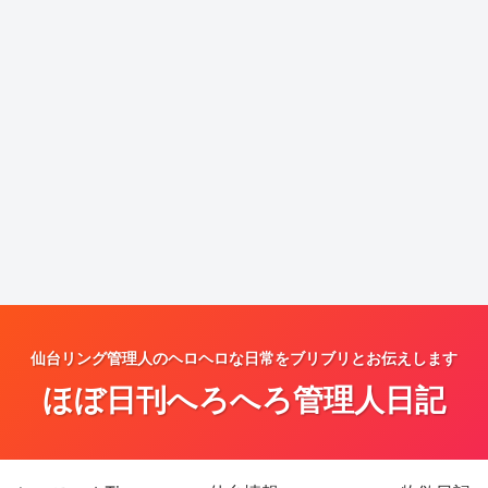
仙台リング管理人のヘロヘロな日常をブリブリとお伝えします
ほぼ日刊へろへろ管理人日記