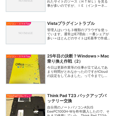
れたサイトのソース（ＨＴＭＬ）を見る
事が多いのですが、ＩＥ（インターネッ
トエクスプローラー）では、表示-ソース
を選択すると、デフォルト（初期設定）
ではメモ帳で開く形になっています。と
ころが、文字コードが、...
Vistaプラグイントラブル
パソコン・スマホTips
管理人はいつも３種類のブラウザを使っ
ています。通常はIE7理由：一番シェアが
多い＝ほとんどのサイトはIE基準で作成
されているため？大抵のサイトで表示が
乱れる事がないため（作成した）WEBサ
イトの表示確認用 FireFox理由：一番正
しくCS...
25年目の決断？Windows＞Mac
パソコン・スマホTips
乗り換え作戦（2）
今日は更新作業等の仕事が立て込んであ
まり時間がとれなかったのですがiCloud
の設定をしてみました。って今までして
なかったのかという話ですが。スクリー
ンショットの撮り方も分かりました。OS
の機能で細かいことができそうなので、
別に専用ソフトを...
Think Pad T23 バックアップバ
ThinkPadT23レヴュー
ッテリー交換
自分用のノートパソコンASUS
EeePC1000H-Wを昨年購入したので、そ
れまで使用していた、Think Pad T23を