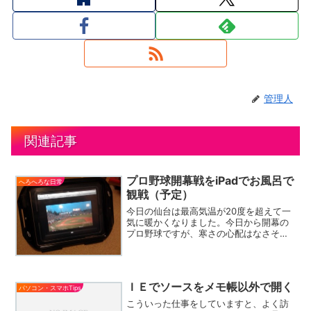
管理人
関連記事
プロ野球開幕戦をiPadでお風呂で
へろへろな日常
観戦（予定）
今日の仙台は最高気温が20度を超えて一
気に暖かくなりました。今日から開幕の
プロ野球ですが、寒さの心配はなさそう
ですね。良かった良かった。正直３月の
仙台でナイターとか、ありえないくらい
の寒さですからね。先日紹介した、パ・
リーグTVを契約し、i...
ＩＥでソースをメモ帳以外で開く
パソコン・スマホTips
こういった仕事をしていますと、よく訪