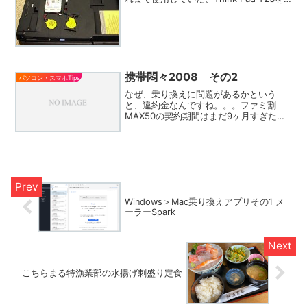
娘にお下がりしたのですが、その
ThinkPadが起動する際にエラーが出て、
その度にBIOSから時刻を設定しないと
正...
携帯悶々2008 その2
パソコン・スマホTips
なぜ、乗り換えに問題があるかという
と、違約金なんですね。。。ファミ割
MAX50の契約期間はまだ9ヶ月すぎたと
ころ・・・自分とかみさんの二人が契約
しているので違約金は9450円×2＝19845
円掛かってしまいますかみさんも、娘も
当然ドコモ携帯...
Windows＞Mac乗り換えアプリその1 メ
ーラーSpark
こちらまる特漁業部の水揚げ刺盛り定食