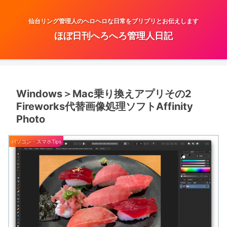
仙台リング管理人のヘロヘロな日常をブリブリとお伝えします
ほぼ日刊へろへろ管理人日記
Windows＞Mac乗り換えアプリその2
Fireworks代替画像処理ソフトAffinity
Photo
パソコン・スマホTips