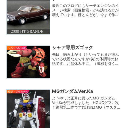
最近このブログにもサーチエンジンのイ
メージ検索（画像検索）から訪れる方が
増えています。ほとんどが、今まで作っ
たプラモデルの画像からのアクセスだっ
たり P2a今年のGW以降は全くプラモデ
ルを作れない日々が続いているのです
が、今日は最後にとって...
シャア専用ズゴック
へろへろな日常
先日、病み上がり（といってもまだ病ん
でいる状況なんですが(笑)の体調時のお
話です。お盆休み中に、（風邪を引く前
の）自分がスバル360を作っているとき
だったのですが、なにげないメールの応
答で、悪友？５代目さんから、ガンプラ
を作りたいというお話...
MGガンダムVer.Ka
模型・プラモデル
ようやっと正月に買ったMG ガンダム
Ver.Kaが完成しました。HGUCグフに次
ぐ復帰第二作です(笑)実はMG（マスター
グレード）を作るのは初めてでしたが、
パーツは多いものの、継ぎ目消しが必要
な箇所が少なく（頭部・肩関節・腕・武
器程度）組...