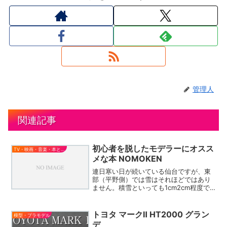
管理人
関連記事
初心者を脱したモデラーにオスス
TV・映画・音楽・本とか
メな本 NOMOKEN
連日寒い日が続いている仙台ですが、東
部（平野側）では雪はそれほどではあり
ません。積雪といっても1cm2cm程度で
す。ただ、気温が低いために日当たりが
悪い場所（うちの前の歩道なんか特に）
では凍結して滑りやすくなっているので
トヨタ マークⅡ HT2000 グラン
模型・プラモデル
注意が必要です。寒い...
デ