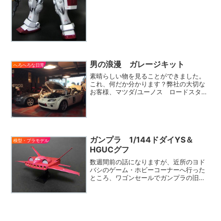
男の浪漫 ガレージキット
へろへろな日常
素晴らしい物を見ることができました。
これ、何だか分かります？弊社の大切な
お客様、マツダ/ユーノス ロードスター
専門店 ケンオート さんに展示されて
いるガレージキットです。ディスプレイ
されているミニカーは1/18スケールで、
それに合わせた内装...
ガンプラ 1/144ドダイYS＆
模型・プラモデル
HGUCグフ
数週間前の話になりますが、近所のヨド
バシのゲーム・ホビーコーナーへ行った
ところ、ワゴンセールでガンプラの旧キ
ットが大量に売っていました。再生産し
たのだと思いますが、一度買い逃すとな
かなか次に買えるまで時間が掛かるの
で、以前から作りたいと思っ...