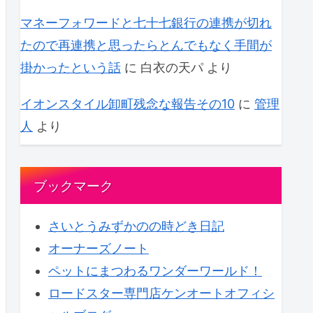
マネーフォワードと七十七銀行の連携が切れ
たので再連携と思ったらとんでもなく手間が
掛かったという話
に
白衣の天パ
より
イオンスタイル卸町残念な報告その10
に
管理
人
より
ブックマーク
さいとうみずかのの時どき日記
オーナーズノート
ペットにまつわるワンダーワールド！
ロードスター専門店ケンオートオフィシ