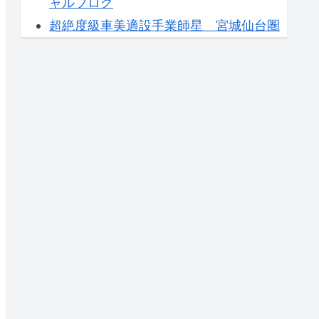
ャルブログ
超絶度級車美適設手業師星 宮城仙台圏