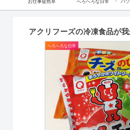
お仕事徒然草
へろへろな日常
パソ
アクリフーズの冷凍食品が我
へろへろな日常