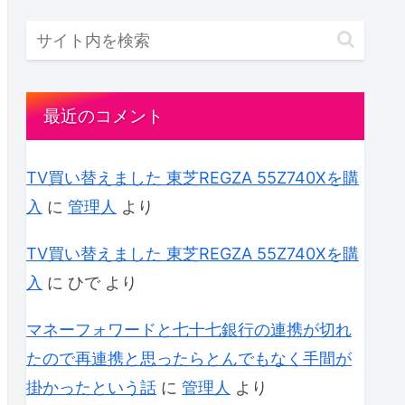
最近のコメント
TV買い替えました 東芝REGZA 55Z740Xを購
入
に
管理人
より
TV買い替えました 東芝REGZA 55Z740Xを購
入
に
ひで
より
マネーフォワードと七十七銀行の連携が切れ
たので再連携と思ったらとんでもなく手間が
掛かったという話
に
管理人
より