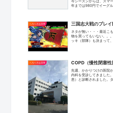
今シーズンからは、スマ
年までは980円でイーグル
三国志大戦のプレイ動
へろへろな日常
ネタが無い・・・最近こ
物を買ってもいない。。
ッキ（部隊）も決まって
た。ちょ...
COPD（慢性閉塞
へろへろな日常
先週、かかりつけの医院
内科を受診してきました。
患）と診断されました。
自...