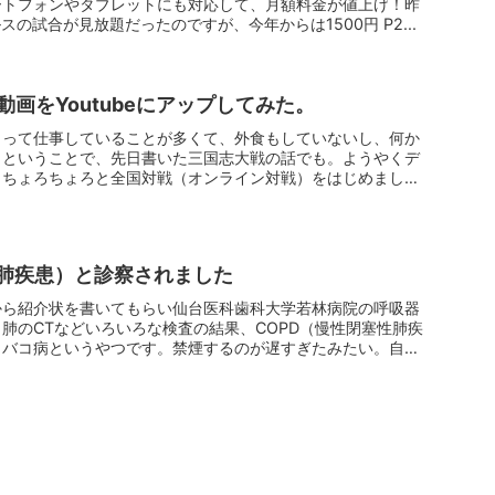
ートフォンやタブレットにも対応して、月額料金が値上げ！昨
スの試合が見放題だったのですが、今年からは1500円 P2...
画をYoutubeにアップしてみた。
もって仕事していることが多くて、外食もしていないし、何か
。ということで、先日書いた三国志大戦の話でも。ようやくデ
、ちょろちょろと全国対戦（オンライン対戦）をはじめまし
性肺疾患）と診察されました
から紹介状を書いてもらい仙台医科歯科大学若林病院の呼吸器
肺のCTなどいろいろな検査の結果、COPD（慢性閉塞性肺疾
タバコ病というやつです。禁煙するのが遅すぎたみたい。自業