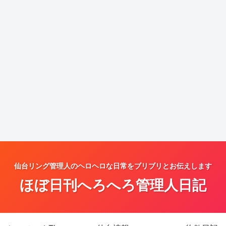
仙台リング管理人のヘロヘロな日常をブリブリとお伝えします
ほぼ日刊へろへろ管理人日記