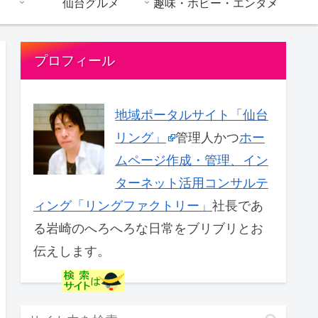
仙台グルメ
趣味・ホビー・エンタメ
プロフィール
地域ポータルサイト「仙台
リング」
管理人かつ
ホー
ムページ作成・管理、イン
ターネット活用コンサルテ
ィング「リングファクトリー」
社長であ
る岩崎のへろへろな日常をブリブリとお
伝えします。