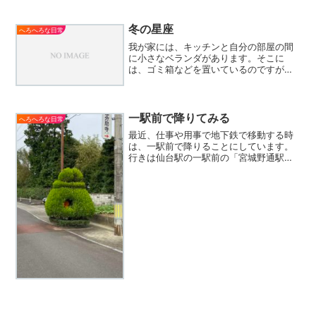
字は読みにくい（と、いうか読む気がし
ない） 書類に署名するとき、自分が書い
ている文字がぼやけてみえると、いうよ
冬の星座
へろへろな日常
うな状況です。最近...
我が家には、キッチンと自分の部屋の間
に小さなベランダがあります。そこに
は、ゴミ箱などを置いているのですが、
自分が一服する場所でもあります。丁度
冬のこの時期はそこから綺麗な星座が見
えます。オリオン座、そしてすぐ横に冬
の大三角形。この時期の楽し...
一駅前で降りてみる
へろへろな日常
最近、仕事や用事で地下鉄で移動する時
は、一駅前で降りることにしています。
行きは仙台駅の一駅前の「宮城野通駅」
帰りは卸町駅の一駅前の「薬師堂駅」そ
して駅の周りをいろいろと歩き回って散
策してみると、面白そうなお店やちょっ
と不思議な風景などを発見...