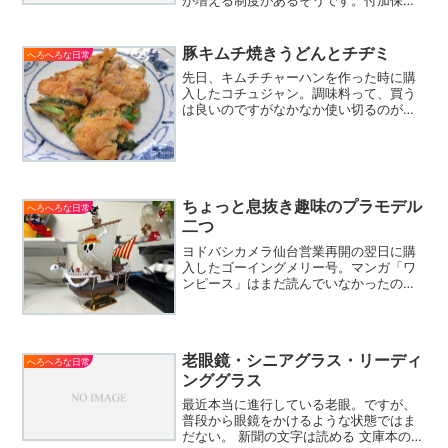
が増える制度があるそうです。付加保険
料の納付のご案内（日本年金機構）47歳
になった今から始めてどれくらい給付金
が増えるのかは？ですが、毎月400円程
豚キムチ焼きうどんとチヂミ
へろへろな日常
度だったらコーヒー（...
先日、キムチチャーハンを作った時に購
入したコチュジャン。調味料って、買う
は良いのですがなかなか使い切るのが難
しいというか。今回もそうなってしまう
のはイカンと思いまして、韓国料理風な
メニューもレパートリーにと週末やって
みたのが・・・豚キムチ焼...
ちょっと息抜き趣味のプラモデル
へろへろな日常
二つ
ヨドバシカメラ仙台営業再開の翌日に購
入したゴーイングメリー号。マンガ「ワ
ンピース」はまだ読んでいなかったので
すが、息子が既刊全巻持っているので最
近読んでました。節電中のためエアブラ
シを使うのは自重したので、部分塗装
（筆塗り）とリアルタッチマ...
老眼鏡・シニアグラス・リーディ
へろへろな日常
ンググラス
最近本当に進行している老眼。ですが、
普段から眼鏡をかけるような状態ではま
だない。 新聞の文字は読める 文庫本の文