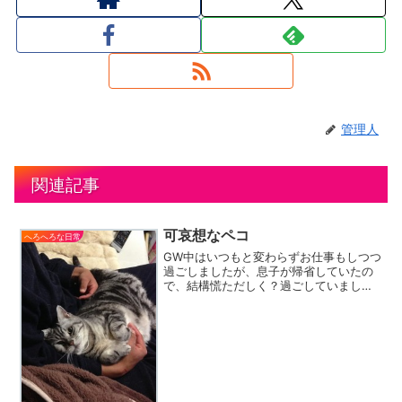
管理人
関連記事
可哀想なペコ
へろへろな日常
GW中はいつもと変わらずお仕事もしつつ
過ごしましたが、息子が帰省していたの
で、結構慌ただしく？過ごしていまし
た。いろいろな用事や送迎、行きたい所
への運転手？うーむ・・・甘やかしてい
るのだろうか？息子がいる間は、我が家
の愛猫ペコちゃんもベッタ...