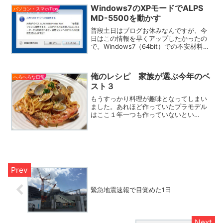
フトをダウンロードでもしたのかな？
Windows7のXPモードでALPS
パソコン・スマホTips
と、コントロールパネ...
MD-5500を動かす
普段土日はブログお休みなんですが、今
日はこの情報を早くアップしたかったの
で。Windows7（64bit）での不安材料で
最も大きかったアルプスのMD-5500が動
くか？という問題。無事解決しました。
ネット上では、動かないという情報が多
俺のレシピ 家族が選ぶ今年のベ
数あっ...
へろへろな日常
スト３
もうすっかり料理が趣味となってしまい
ました。あれほど作っていたプラモデル
はここ１年一つも作っていないとい
う・・・時間が掛かり過ぎるんだよね。
料理もプラモも、何かを作るという事は
似ていて、さらにプラモには説明書があ
り、さらに上手に作ろうとした...
緊急地震速報で目覚めた1日