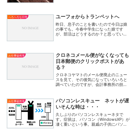
ユーフォからトランペットへ
へろへろな日常
昨日、息子のことを書いたので今日は娘
の事でも。今春中学生になった娘です
が、部活はどうするのか？と思っていた
ら、小学校の頃から続けている吹奏楽部
に入部しました。親としては全くスポー
ツに親しんでいないので、出来ればスポ
ーツ部へと思ったのですが、...
クロネコメール便がなくなっても
お仕事徒然草
日本郵便のクリックポストがあ
る？
クロネコヤマトのメール便廃止のニュー
スを見て、その後気になっていろいろと
調べていたのですが、会計事務所の担当
者Sさんからヤフオクと連携したサービス
があるという情報を頂きました。クリッ
クポスト（日本郵便）特徴は 送料は日本
パソコンレスキュー ネットが遅
お仕事徒然草
全国一律164円 追...
いそんな時は・・・
久しぶりのパソコンレスキューネタで
す。症状は、パソコン（WindowsXP）が
凄く重いという事。親戚の子供にパソコ
ンを貸してから重くなったという事なの
で、何かネットを見ている時に余計なソ