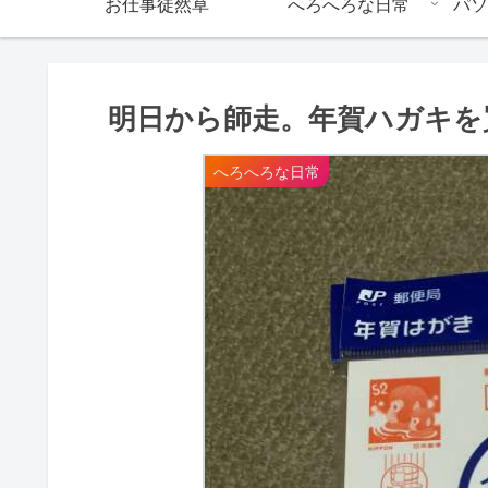
お仕事徒然草
へろへろな日常
パソ
明日から師走。年賀ハガキを
へろへろな日常