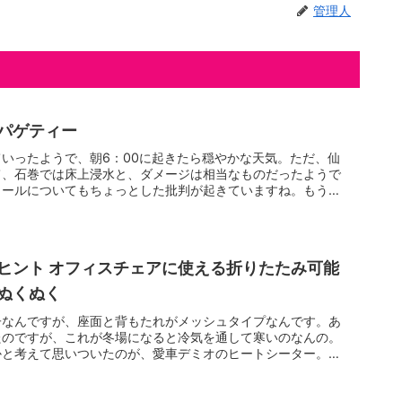
管理人
パゲティー
いったようで、朝6：00に起きたら穏やかな天気。ただ、仙
て、石巻では床上浸水と、ダメージは相当なものだったようで
メールについてもちょっとした批判が起きていますね。もう少
ヒント オフィスチェアに使える折りたたみ可能
ぬくぬく
子なんですが、座面と背もたれがメッシュタイプなんです。あ
たのですが、これが冬場になると冷気を通して寒いのなんの。
かと考えて思いついたのが、愛車デミオのヒートシーター。こ