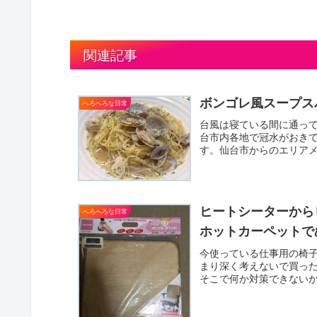
関連記事
ボンゴレ風スープス
へろへろな日常
台風は寝ている間に通って
台市内各地で冠水がおき
す。仙台市からのエリア
し情...
ヒートシーターから
へろへろな日常
ホットカーペットで
今使っている仕事用の椅
まり深く考えないで買っ
そこで何か対策できない
れ、暖...