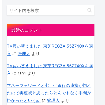
最近のコメント
TV買い替えました 東芝REGZA 55Z740Xを購
入
に
管理人
より
TV買い替えました 東芝REGZA 55Z740Xを購
入
に
ひで
より
マネーフォワードと七十七銀行の連携が切れ
たので再連携と思ったらとんでもなく手間が
掛かったという話
に
管理人
より