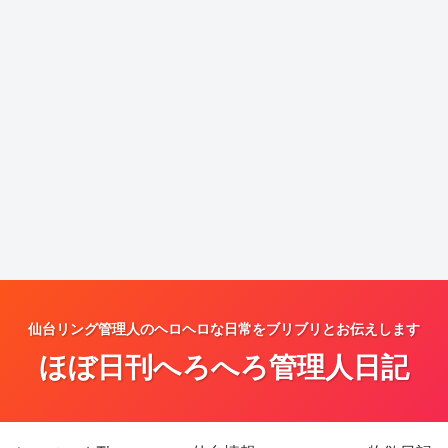
仙台リング管理人のヘロヘロな日常をブリブリとお伝えします
ほぼ日刊へろへろ管理人日記