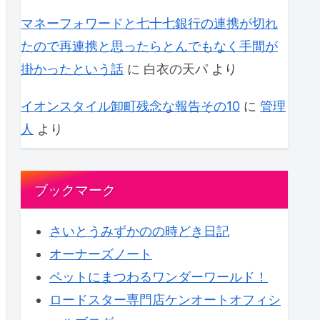
マネーフォワードと七十七銀行の連携が切れ
たので再連携と思ったらとんでもなく手間が
掛かったという話
に
白衣の天パ
より
イオンスタイル卸町残念な報告その10
に
管理
人
より
ブックマーク
さいとうみずかのの時どき日記
オーナーズノート
ペットにまつわるワンダーワールド！
ロードスター専門店ケンオートオフィシ