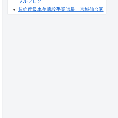
ャルブログ
超絶度級車美適設手業師星 宮城仙台圏