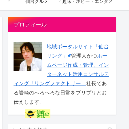
仙台グルメ
趣味・ホビー・エンタメ
プロフィール
地域ポータルサイト「仙台
リング」
管理人かつ
ホー
ムページ作成・管理、イン
ターネット活用コンサルテ
ィング「リングファクトリー」
社長であ
る岩崎のへろへろな日常をブリブリとお
伝えします。