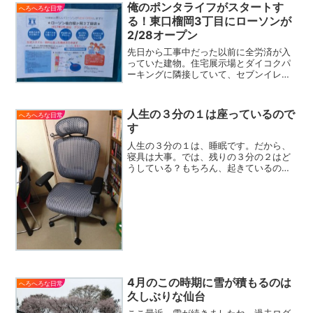
俺のポンタライフがスタートす
へろへろな日常
る！東口榴岡3丁目にローソンが
2/28オープン
先日から工事中だった以前に全労済が入
っていた建物。住宅展示場とダイコクパ
ーキングに隣接していて、セブンイレブ
ンとなか卯の向かいなのですが、プレハ
ブ風の建物でしたので取り壊すのかな？
と思っていました。マジか！待ち望んで
人生の３分の１は座っているので
へろへろな日常
いたローソンが近所に出来...
す
人生の３分の１は、睡眠です。だから、
寝具は大事。では、残りの３分の２はど
うしている？もちろん、起きているのだ
けど、そのうち半分は立っていて（歩い
たり、走ったりも含めて）、半分は座っ
ていると思うのです。と、長々と書きま
したが・・・仕事用の椅子...
4月のこの時期に雪が積もるのは
へろへろな日常
久しぶりな仙台