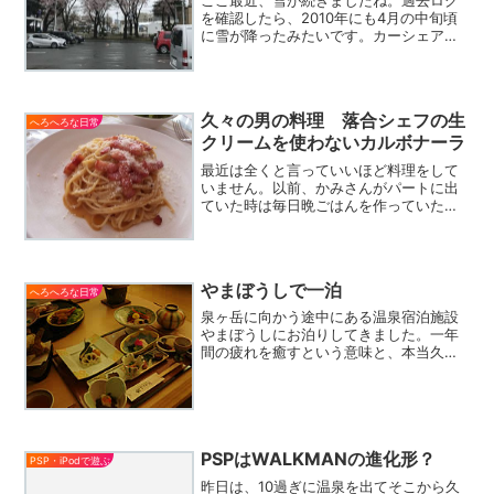
ここ最近、雪が続きましたね。過去ログ
を確認したら、2010年にも4月の中旬頃
に雪が降ったみたいです。カーシェアで
車出したのですが、まさか雪かきするこ
とになるとは。。。桜の枝に雪というの
もなかなか見ることができないから貴重
ですかね？仙台の桜は...
久々の男の料理 落合シェフの生
へろへろな日常
クリームを使わないカルボナーラ
最近は全くと言っていいほど料理をして
いません。以前、かみさんがパートに出
ていた時は毎日晩ごはんを作っていたの
ですが(^^ゞテレビで見たレシピが美味し
そうでしたので、久しぶりに男の料理を
してみました。当時、よく作っていた落
合シェフのレシピです...
やまぼうしで一泊
へろへろな日常
泉ヶ岳に向かう途中にある温泉宿泊施設
やまぼうしにお泊りしてきました。一年
間の疲れを癒すという意味と、本当久々
の家族旅行（１年ぶりくらい？）となり
ました。仙台から近い温泉というと、秋
保温泉などもあるのですが、ここは値段
の割りに料理も良くてコス...
PSPはWALKMANの進化形？
PSP・iPodで遊ぶ
昨日は、10過ぎに温泉を出てそこから久