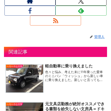
管理人
関連記事
軽自動車に乗り換えました
へろへろな日常
色々と悩み、考えた末に11年乗った愛車
のミニバン「ウィッシュ」から新しい車
に乗り換えました。新しいと言っても中
古車なのですがｗスズキのアルトラパン
です。当初は、アルトエコやミライース
の新し目の中古車にしようと思っていた
のですが、後部座席のシ...
元文具店勤務が絶対オススメでき
へろへろな日常
る書類を紛失しない文房具＝ドキ