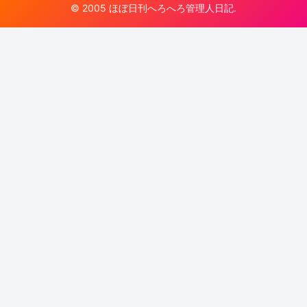
© 2005 ほぼ日刊へろへろ管理人日記.