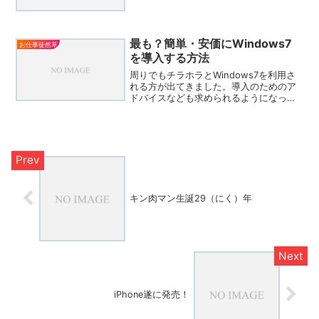
なら・・・・HDレコーダーは地上アナロ
グチューナーしかついていない（買った
当事は最高級機種の型落ちだったんです
がね～）・テレビには...
最も？簡単・安価にWindows7
お仕事徒然草
を導入する方法
周りでもチラホラとWindows7を利用さ
れる方が出てきました。導入のためのア
ドバイスなども求められるようになって
きた昨今。そろそろ自分も入れなきゃ駄
目かな？と思い始めています。そこで、
最も簡単・安価・安心にWindows7を導
入する方法を...
キン肉マン生誕29（にく）年
iPhone遂に発売！