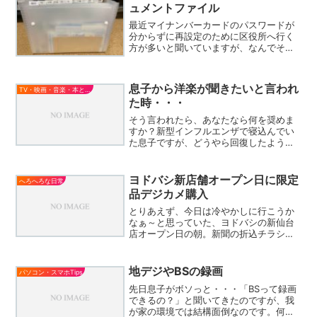
ュメントファイル
最近マイナンバーカードのパスワードが
分からずに再設定のために区役所へ行く
方が多いと聞いていますが、なんでそん
な事が起こるのか自分には？？？だっ
て、パスワードを設定する際に自分で書
いたパスワードの用紙が手元にあるはず
息子から洋楽が聞きたいと言われ
TV・映画・音楽・本とか
じゃないですか。分かります...
た時・・・
そう言われたら、あなたなら何を奨めま
すか？新型インフルエンザで寝込んでい
た息子ですが、どうやら回復したようで
今日からは本調子 O56ですが、来週月曜
日までは感染拡大を避けるために登校は
しないように言われています。先日誕生
ヨドバシ新店舗オープン日に限定
へろへろな日常
日プレゼントで160...
品デジカメ購入
とりあえず、今日は冷やかしに行こうか
なぁ～と思っていた、ヨドバシの新仙台
店オープン日の朝。新聞の折込チラシを
見たら・・・おぉ！SONYのミラーレス
一眼NEX-C3K（ズームレンズキット）
が、29,800円だと・・・直ぐに価格コム
地デジやBSの録画
パソコン・スマホTips
で最安値をチ...
先日息子がボソっと・・・「BSって録画
できるの？」と聞いてきたのですが、我
が家の環境では結構面倒なのです。何故