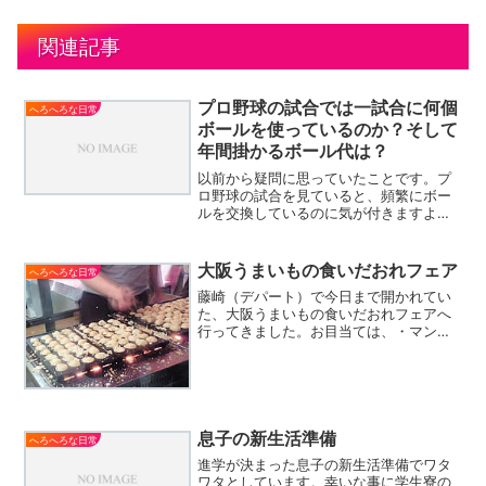
関連記事
プロ野球の試合では一試合に何個
へろへろな日常
ボールを使っているのか？そして
年間掛かるボール代は？
以前から疑問に思っていたことです。プ
ロ野球の試合を見ていると、頻繁にボー
ルを交換しているのに気が付きますよ
ね？例えばピッチャーが投げたボールが
ワンバウンドすると捕球したキャッチャ
ーは審判にボールの交換を要求します。
大阪うまいもの食いだおれフェア
へろへろな日常
その他にも、打球が前に飛ぶ...
藤崎（デパート）で今日まで開かれてい
た、大阪うまいもの食いだおれフェアへ
行ってきました。お目当ては、・マンガ
「美味しんぼ」でも紹介された、会津屋
の元祖たこ焼き・食べた事がない 桃谷
のいか焼き・イートインコーナー 道頓
堀 今井のきつねうどんさ...
息子の新生活準備
へろへろな日常
進学が決まった息子の新生活準備でワタ
ワタとしています。幸いな事に学生寮の