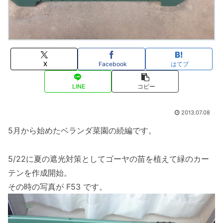
X
Facebook
はてブ
LINE
コピー
2013.07.08
5月から始めたベランダ菜園の続編です。
5/22に夏の遮光対策としてゴーヤの苗を植えて緑のカー
テンを作成開始。
その時の写真が F53 です。