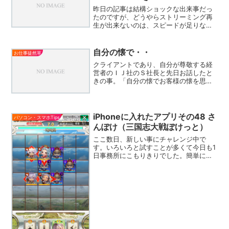
昨日の記事は結構ショックな出来事だっ
たのですが、どうやらストリーミング再
生が出来ないのは、スピードが足りない
からではなさそうです。自分がいつも見
ているストリーミング動画は、セガチャ
ンの三国志大戦特集なのですが、ここの
自分の懐で・・
お仕事徒然草
動画を再生しようとすると...
クライアントであり、自分が尊敬する経
営者のＩＪ社のＳ社長と先日お話したと
きの事。「自分の懐でお客様の懐を思っ
てはいけない」という話になった。ここ
でいう「自分の懐」とは、自分の価値観
と言い換えても良い。つまり、「この商
品は高い」とか、「この商...
iPhoneに入れたアプリその48 さ
パソコン・スマホTips
んぽけ（三国志大戦ぽけっと）
ここ数日、新しい事にチャレンジ中で
す。いろいろと試すことが多くて今日も1
日事務所にこもりきりでした。簡単に出
来ることも、出来ないことも見つかった
のでまたこれから調整を続けたいと思っ
ています。・・・って何を言っているの
か分からないですよねｗ仕...