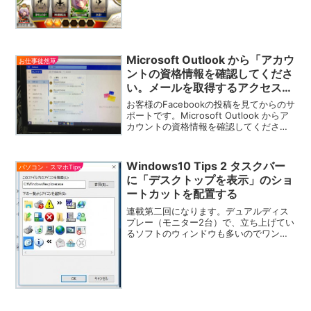
Microsoft Outlook から「アカウ
お仕事徒然草
ントの資格情報を確認してくださ
い。メールを取得するアクセス許
可がないようです。」というメー
お客様のFacebookの投稿を見てからのサ
ル（メッセージ）が毎日来る場合
ポートです。Microsoft Outlook からア
カウントの資格情報を確認してくださ
のチェックポイント
い。メールを取得するアクセス許可がな
いようです。というメッセージ
（Windows通知センター）が毎日来ると
Windows10 Tips 2 タスクバー
パソコン・スマホTips
い...
に「デスクトップを表示」のショ
ートカットを配置する
連載第二回になります。デュアルディス
プレー（モニター2台）で、立ち上げてい
るソフトのウィンドウも多いのでワンク
リックで全てのウィンドウを最小化する
「デスクトップを表示」は頻繁に使うの
ですが、Windows7の頃から、タスクバ
ーに便利なそのア...