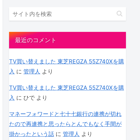
最近のコメント
TV買い替えました 東芝REGZA 55Z740Xを購
入
に
管理人
より
TV買い替えました 東芝REGZA 55Z740Xを購
入
に
ひで
より
マネーフォワードと七十七銀行の連携が切れ
たので再連携と思ったらとんでもなく手間が
掛かったという話
に
管理人
より