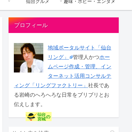
仙台グルメ
趣味・ホビー・エンタメ
プロフィール
地域ポータルサイト「仙台
リング」
管理人かつ
ホー
ムページ作成・管理、イン
ターネット活用コンサルテ
ィング「リングファクトリー」
社長であ
る岩崎のへろへろな日常をブリブリとお
伝えします。