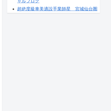
ャルブログ
超絶度級車美適設手業師星 宮城仙台圏