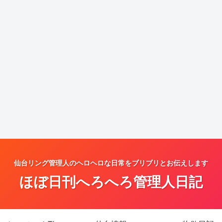
仙台リング管理人のヘロヘロな日常をブリブリとお伝えします
ほぼ日刊へろへろ管理人日記