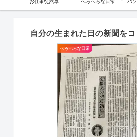
お仕事徒然草
へろへろな日常
パソ
自分の生まれた日の新聞をコ
へろへろな日常