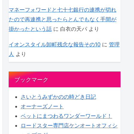
マネーフォワードと七十七銀行の連携が切れ
たので再連携と思ったらとんでもなく手間が
掛かったという話
に
白衣の天パ
より
イオンスタイル卸町残念な報告その10
に
管理
人
より
ブックマーク
さいとうみずかのの時どき日記
オーナーズノート
ペットにまつわるワンダーワールド！
ロードスター専門店ケンオートオフィシ