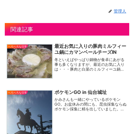
管理人
関連記事
最近お気に入りの豚肉ミルフィー
へろへろな日常
ユ鍋にカマンベールチーズIN
冬といえばやっぱり鍋物が食卓にあがる
事も多くなりますが、最近のお気に入り
は・・・豚肉と白菜のミルフィーユ鍋白
菜と豚肉を交互に挟んでグツグツ。味付
けは昆布だしに我が家の定番白だし。こ
れだけでももちろん美味しいのですが、
ある程度食べ進んだところ...
ポケモンGO in 仙台城址
へろへろな日常
かみさんも一緒にやっているポケモン
GO。お盆休みの間にも、昆虫採集ならぬ
ポケモン採集に精を出していました。と
は、いっても連日猛暑でしたので、夕方
から出かける感じです。で、お盆休み中
にポケモンの巣だという噂の仙台城址へ
行ってみることにしました...