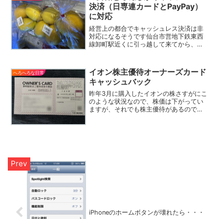
決済（日専連カードとPayPay）
に対応
経営上の都合でキャッシュレス決済は非
対応になるそうです仙台市営地下鉄東西
線卸町駅近くに引っ越して来てから、近
所のスーパーは一通り回りました。ヨー
クマルシェ、西友、イオン、そして今日
のお題である生鮮館むらぬし大和町店さ
イオン株主優待オーナーズカード
へろへろな日常
ん。地域密着型の激安スー...
キャッシュバック
昨年3月に購入したイオンの株さすがにこ
のような状況なので、株価は下がってい
ますが、それでも株主優待があるので問
題ないです。今回はこんな感じ。半期
（半年）に1回、3％のキャッシュバック
なので当初の見込み通り年間30,000円程
度返金されそうで...
iPhoneのホームボタンが壊れたら・・・