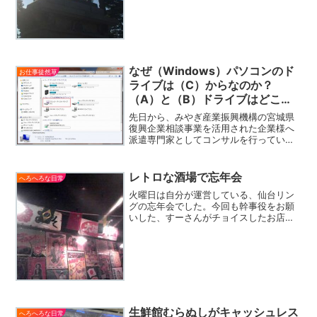
なぜ（Windows）パソコンのド
お仕事徒然草
ライブは（C）からなのか？
（A）と（B）ドライブはどこ
に？
先日から、みやぎ産業振興機構の宮城県
復興企業相談事業を活用された企業様へ
派遣専門家としてコンサルを行っていま
す。詳しくは上記のリンクを見ていただ
きたいのですが、目的は東日本大震災か
らの復興を図ろうとする中小企業者が取
レトロな酒場で忘年会
へろへろな日常
組む一連の経営課題に対し...
火曜日は自分が運営している、仙台リン
グの忘年会でした。今回も幹事役をお願
いした、すーさんがチョイスしたお店は
またまた凄かった半兵ヱ 仙台駅前店 ～
「昭和」がテーマ居酒屋～店内に入る
と、まずあまりのレトロさ加減に眩暈を
おぼえますｗまるで昭和2...
生鮮館むらぬしがキャッシュレス
へろへろな日常