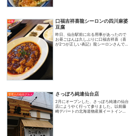
外でランチとなると、大抵行く店は決ま
っていて街中の場合は福はら 今回はカ
レーそばAERで仕事がある...
口福吉祥喜龍シーロンの四川麻婆
中華
豆腐
昨日、仙台駅前に出る用事があったので
お昼ごはんは久しぶりに口福吉祥喜（喜
が2つが正しい表記）龍シーロンさんで頂
きました最近ハマって？る、四川麻婆豆
腐セット。もともとおこちゃま舌で、辛
いものは苦手な僕。でも、最近は大分耐
性が付いてきたと思って...
さっぽろ純連仙台店
管理人の仙台グルメ
2月にオープンした、さっぽろ純連の仙台
店にようやく行って参りました。以前藤
崎デパートの北海道物産展イートインコ
ーナーで食べた時にもブログで紹介しま
したが、仙台でもいつも食べれるように
なって幸せ。丁度昼時（12：15頃）に行
ったのですが、カウ...