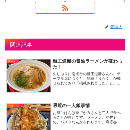
管理人
関連記事
麺王道勝の醤油ラーメンが変わっ
ラーメン
た！
久しぶりに南光台の麺王道勝さんへ。テ
ーブル席につくと、雑誌「りらく」が載
せられており「掲載されました」と。ペ
ージを開いて見てみたら、醤油ラーメン
と中華そばの特集らしく巻頭に勝さんが
掲載されていました。それによると、醤
油だれに水飴を絡めてまろ...
最近の一人飯事情
そば・うどん
お昼ごはんは家でかみさんと二人で食べ
ることが多いです。ラーメン、や丼も
の、パスタなんかを作ります。麻婆春雨
やビーフンも良く作るメニュー。仕事で