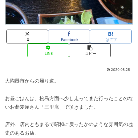
X
Facebook
はてブ
LINE
コピー
2020.08.25
大陶器市からの帰り道。
お昼ごはんは、松島方面へ少し走ってまだ行ったことのな
いお蕎麦屋さん「三里庵」で頂きました。
店外、店内ともまるで昭和に戻ったかのような雰囲気の歴
史のあるお店。