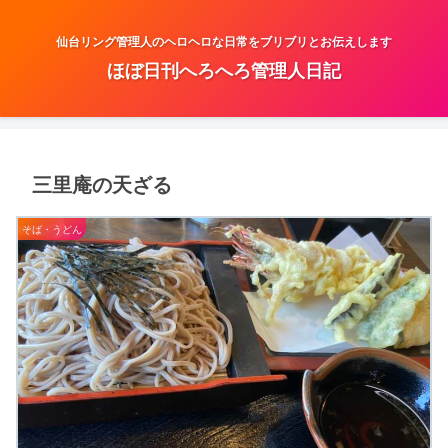
仙台リング管理人のヘロヘロな日常をブリブリとお伝えします
ほぼ日刊へろへろ管理人日記
三里庵の天ざる
そば・うどん