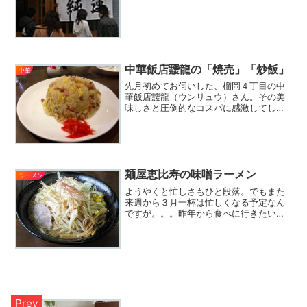
中華飯店靉龍の「焼売」「炒飯」
中華
先月初めてお伺いした、榴岡４丁目の中
華飯店靉龍（ウンリュウ）さん。その美
味しさと圧倒的なコスパに感激してしま
い、時間をおかずにまた行ってしまいま
した。頂いたのは、前回同様餃子と春巻
（この春巻の餡がとろっとしていて滅茶
苦茶美味いのです。そして...
麺屋恵比寿の味噌ラーメン
ラーメン
ようやくと忙しさもひと段落。でもまた
来週から３月一杯は忙しくなる予定なん
ですが。。。昨年から食べに行きたいと
思っていた、麺屋恵比寿の味噌ラーメン
をようやく食べることができました。写
真の味噌らーめんですが、もやしがたっ
ぷりと載ったボリューム満...