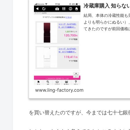
冷蔵庫購入 知らな
結局、本体の冷蔵性能も
よりも明らかにぬるい）
てきたのですが前回価格
いのか？と思...
www.ling-factory.com
を買い替えたのですが、今までは七十七銀