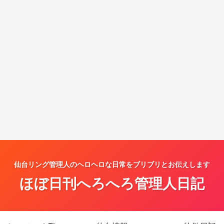
仙台リング管理人のヘロヘロな日常をブリブリとお伝えします
ほぼ日刊へろへろ管理人日記