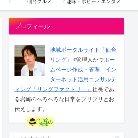
仙台グルメ
趣味・ホビー・エンタメ
プロフィール
地域ポータルサイト「仙台
リング」
管理人かつ
ホー
ムページ作成・管理、イン
ターネット活用コンサルテ
ィング「リングファクトリー」
社長であ
る岩崎のへろへろな日常をブリブリとお
伝えします。