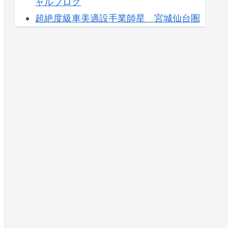
ャルブログ
超絶度級車美適設手業師星 宮城仙台圏