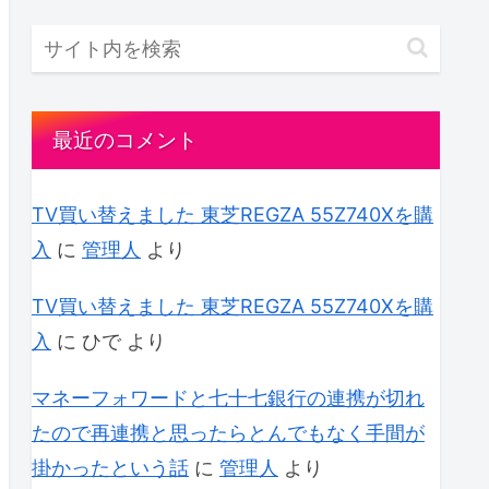
最近のコメント
TV買い替えました 東芝REGZA 55Z740Xを購
入
に
管理人
より
TV買い替えました 東芝REGZA 55Z740Xを購
入
に
ひで
より
マネーフォワードと七十七銀行の連携が切れ
たので再連携と思ったらとんでもなく手間が
掛かったという話
に
管理人
より