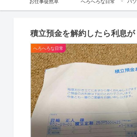
お仕事徒然草
へろへろな日常
パソ
積立預金を解約したら利息が
へろへろな日常