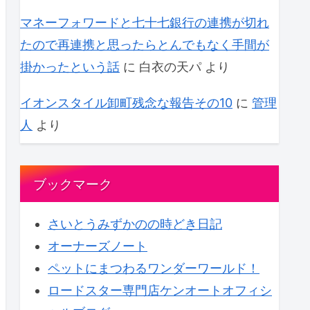
マネーフォワードと七十七銀行の連携が切れ
たので再連携と思ったらとんでもなく手間が
掛かったという話
に
白衣の天パ
より
イオンスタイル卸町残念な報告その10
に
管理
人
より
ブックマーク
さいとうみずかのの時どき日記
オーナーズノート
ペットにまつわるワンダーワールド！
ロードスター専門店ケンオートオフィシ