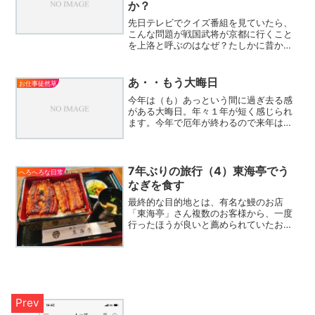
か？
先日テレビでクイズ番組を見ていたら、
こんな問題が戦国武将が京都に行くこと
を上洛と呼ぶのはなぜ？たしかに昔から
疑問に思っていた。なぜ、上洛？と。答
えはこういう事でした。（以下は
Wikipediaより引用）上洛の「洛」は「洛
あ・・もう大晦日
お仕事徒然草
陽」を意味する。平安...
今年は（も）あっという間に過ぎ去る感
がある大晦日。年々１年が短く感じられ
ます。今年で厄年が終わるので来年は何
かいい事あればいいなぁ～いろいろな出
来事があった一年でしたが、振り返って
みると・・・家庭の事 息子の高校受験で
地獄と天国を味わう（2...
7年ぶりの旅行（4）東海亭でう
へろへろな日常
なぎを食す
最終的な目的地とは、有名な鰻のお店
「東海亭」さん複数のお客様から、一度
行ったほうが良いと薦められていたお店
です。12時を少し過ぎたところで到着し
たのですが、店頭には複数組待っている
グループがおられました。（写真は食後
に撮影したものなので人は...