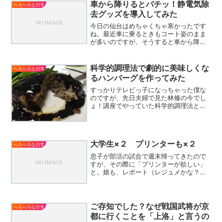
車から降りるとバチッ！静電気除
へろへろな日常
去グッズを導入してみた
今日の仙台はめちゃくちゃ寒かったです
ね。最近車に乗るときもコート姿のまま
が多いのですが、そうすると車から降り
て鍵を締める（と、いってもボタンを押
すだけなんですが）時にバチッ！っと静
電気がはしって痛いのなんのって。。。
科学的調理法で劇的に美味しくな
へろへろな日常
そこで、先日オートバック...
るハンバーグを作ってみた
すっかりテレビっ子になっちゃった僕な
のですが、先日夫婦で見た林修の今でし
ょ！講座でやっていた科学的調理法とい
うのを試してみました。今までの常識を
覆すような内容に衝撃を受けたのです
が・・・まず、ハンバーグには欠かせな
い玉ねぎの切り方からはじま...
大学生×２ プリンターも×２
へろへろな日常
息子が部活の試合で週末帰ってきたので
すが、その際に「プリンターが欲しい」
と。娘も、レポート（レジュメかな？）
の作成で、スキャナーとコピーが欲しい
と。・・・大学生二人って大変です。HP
インクジェット複合プリンター
ENVY4500 A9T8...
ご存知でした？なぜ戦国武将が京
へろへろな日常
都に行くことを「上洛」と言うの